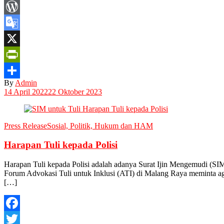
Message
WordPress
Google
Translate
X
PrintFriendly
By
Admin
Share
14 April 2022
22 Oktober 2023
Press Release
Sosial, Politik, Hukum dan HAM
Harapan Tuli kepada Polisi
Harapan Tuli kepada Polisi adalah adanya Surat Ijin Mengemudi (SIM
Forum Advokasi Tuli untuk Inklusi (ATI) di Malang Raya meminta aga
[…]
Facebook