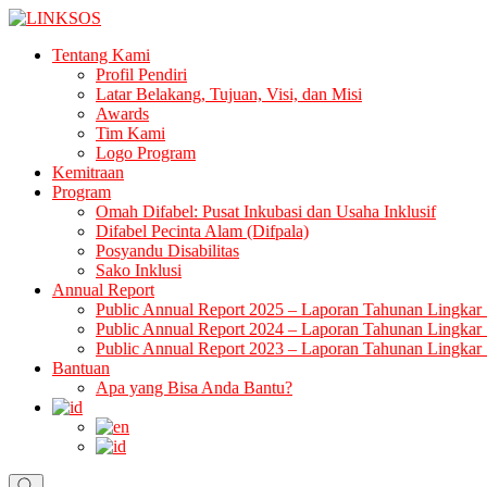
Skip
to
LINKSOS
Tentang Kami
content
Profil Pendiri
Latar Belakang, Tujuan, Visi, dan Misi
Awards
Tim Kami
Logo Program
Kemitraan
Program
Omah Difabel: Pusat Inkubasi dan Usaha Inklusif
Difabel Pecinta Alam (Difpala)
Posyandu Disabilitas
Sako Inklusi
Annual Report
Public Annual Report 2025 – Laporan Tahunan Lingkar 
Public Annual Report 2024 – Laporan Tahunan Lingkar 
Public Annual Report 2023 – Laporan Tahunan Lingkar 
Bantuan
Apa yang Bisa Anda Bantu?