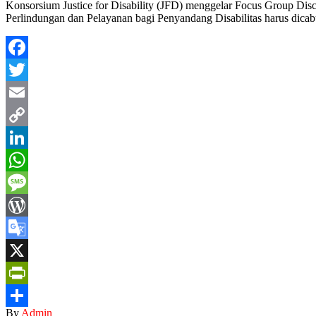
Konsorsium Justice for Disability (JFD) menggelar Focus Group Dis
Perlindungan dan Pelayanan bagi Penyandang Disabilitas harus dicabut
Facebook
Twitter
Email
Copy
Link
LinkedIn
WhatsApp
Message
WordPress
Google
Translate
X
PrintFriendly
By
Admin