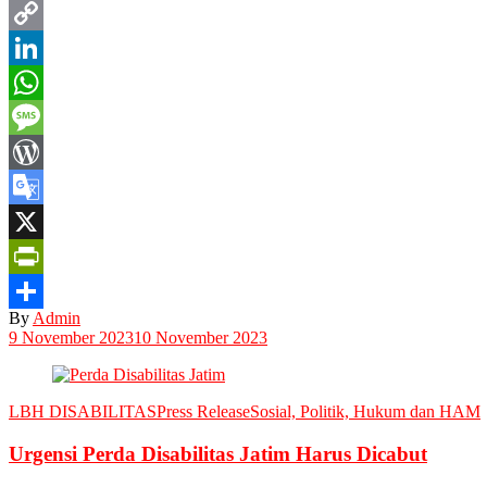
Email
Copy
Link
LinkedIn
WhatsApp
Message
WordPress
Google
Translate
X
PrintFriendly
By
Admin
Share
9 November 2023
10 November 2023
LBH DISABILITAS
Press Release
Sosial, Politik, Hukum dan HAM
Urgensi Perda Disabilitas Jatim Harus Dicabut