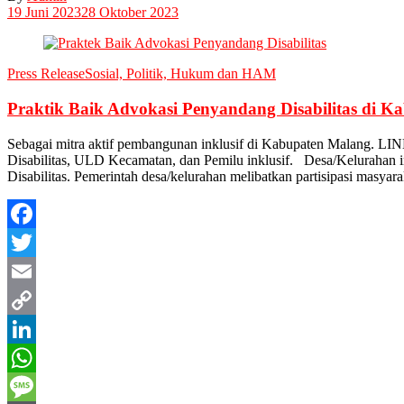
Share
19 Juni 2023
28 Oktober 2023
Press Release
Sosial, Politik, Hukum dan HAM
Praktik Baik Advokasi Penyandang Disabilitas di K
Sebagai mitra aktif pembangunan inklusif di Kabupaten Malang. LI
Disabilitas, ULD Kecamatan, dan Pemilu inklusif. Desa/Kelurahan 
Disabilitas. Pemerintah desa/kelurahan melibatkan partisipasi masyar
Facebook
Twitter
Email
Copy
Link
LinkedIn
WhatsApp