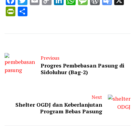
Facebook
Twitter
Email
Copy
LinkedIn
WhatsApp
Message
WordPr
Goog
X
Link
Trans
PrintFriendly
Share
Previous
Progres Pembebasan Pasung di
Sidoluhur (Bag-2)
Next
Shelter OGDJ dan Keberlanjutan
Program Bebas Pasung