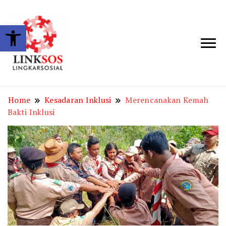
Open toolbar
LINKSOS
Home
Kesadaran Inklusi
Merencanakan Kemah
Bakti Inklusi