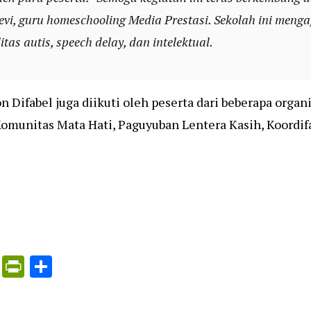
evi, guru homeschooling Media Prestasi. Sekolah ini mengaj
tas autis, speech delay, dan intelektual.
Difabel juga diikuti oleh peserta dari beberapa organis
Komunitas Mata Hati, Paguyuban Lentera Kasih, Koordi
ress
ogle
X
PrintFriendly
Share
nslate