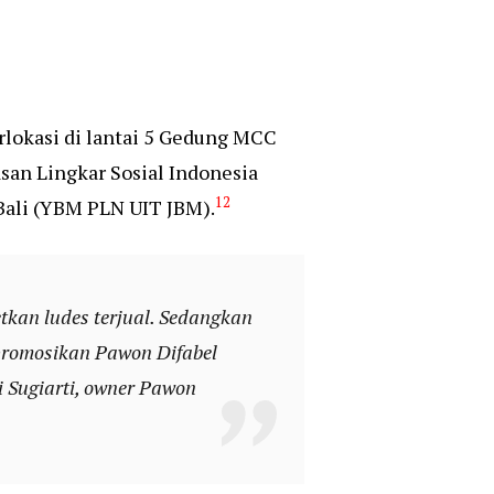
rlokasi di lantai 5 Gedung MCC
an Lingkar Sosial Indonesia
1
2
Bali (YBM PLN UIT JBM).
etkan ludes terjual. Sedangkan
empromosikan Pawon Difabel
i Sugiarti, owner Pawon