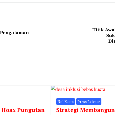
Titik Awa
: Pengalaman
Suk
Di
Nol Kusta
Press Release
i Hoax Pungutan
Strategi Membangun 