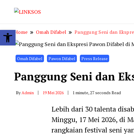
LINKSOS
Open toolbar
Home
Omah Difabel
Panggung Seni dan Ekspre
Omah Difabel
Pawon Difabel
Press Release
Panggung Seni dan Eks
By
Admin
19 Mei 2026
1 minute, 27 seconds Read
Lebih dari 30 talenta dis
Minggu, 17 Mei 2026, di M
rangkaian festival seni y