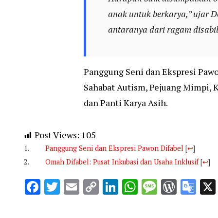
anak untuk berkarya,” ujar D
antaranya dari ragam disabili
Panggung Seni dan Ekspresi Pawon 
Sahabat Autism, Pejuang Mimpi, 
dan Panti Karya Asih.
Post Views:
105
Panggung Seni dan Ekspresi Pawon Difabel
[
↩
]
Omah Difabel: Pusat Inkubasi dan Usaha Inklusif
[
↩
]
Facebook
Twitter
Email
Copy
LinkedIn
WhatsApp
Message
WordP
Go
Link
Tra