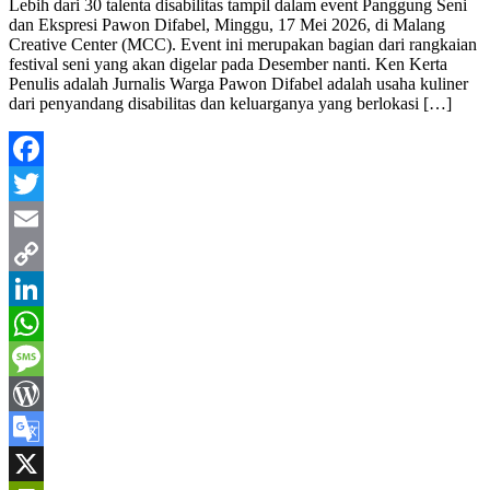
Lebih dari 30 talenta disabilitas tampil dalam event Panggung Seni
dan Ekspresi Pawon Difabel, Minggu, 17 Mei 2026, di Malang
Creative Center (MCC). Event ini merupakan bagian dari rangkaian
festival seni yang akan digelar pada Desember nanti. Ken Kerta
Penulis adalah Jurnalis Warga Pawon Difabel adalah usaha kuliner
dari penyandang disabilitas dan keluarganya yang berlokasi […]
Facebook
Twitter
Email
Copy
Link
LinkedIn
WhatsApp
Message
WordPress
Google