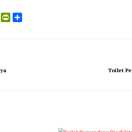
ress
ogle
X
PrintFriendly
Share
nslate
aya
Toilet P