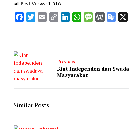
Post Views:
1,516
Facebook
Twitter
Email
Copy
LinkedIn
WhatsApp
Message
WordP
Go
Link
Tra
Previous
Kiat Independen dan Swad
Masyarakat
Similar Posts