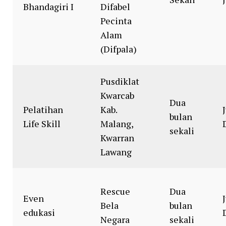
Bhandagiri I
Difabel
Pecinta
Alam
(Difpala)
Pusdiklat
Kwarcab
Dua
Pelatihan
Kab.
J
bulan
Life Skill
Malang,
sekali
Kwarran
Lawang
Rescue
Dua
Even
J
Bela
bulan
edukasi
Negara
sekali