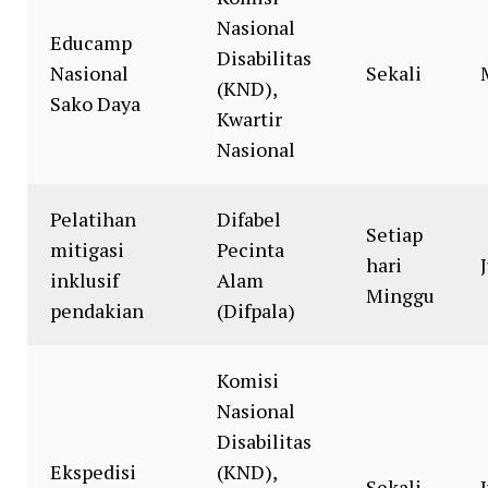
Nasional
Educamp
Disabilitas
Nasional
Sekali
(KND),
Sako Daya
Kwartir
Nasional
Pelatihan
Difabel
Setiap
mitigasi
Pecinta
hari
inklusif
Alam
Minggu
pendakian
(Difpala)
Komisi
Nasional
Disabilitas
Ekspedisi
(KND),
Sekali