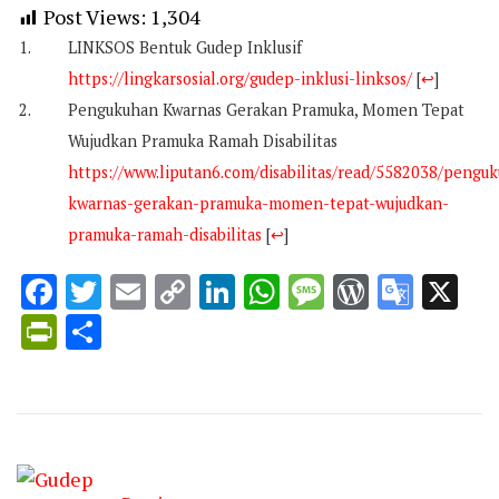
Post Views:
1,304
LINKSOS Bentuk Gudep Inklusif
https://lingkarsosial.org/gudep-inklusi-linksos/
[
↩
]
Pengukuhan Kwarnas Gerakan Pramuka, Momen Tepat
Wujudkan Pramuka Ramah Disabilitas
https://www.liputan6.com/disabilitas/read/5582038/pengu
kwarnas-gerakan-pramuka-momen-tepat-wujudkan-
pramuka-ramah-disabilitas
[
↩
]
Facebook
Twitter
Email
Copy
LinkedIn
WhatsApp
Message
WordPr
Goog
X
Link
Trans
PrintFriendly
Share