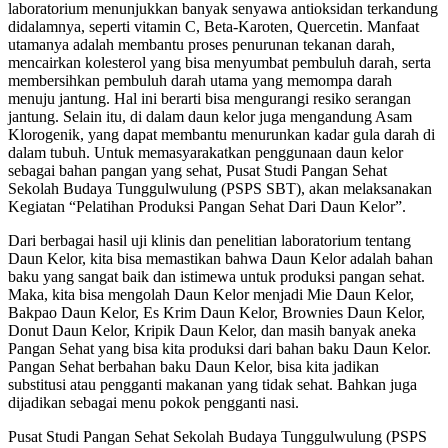
laboratorium menunjukkan banyak senyawa antioksidan terkandung
didalamnya, seperti vitamin C, Beta-Karoten, Quercetin. Manfaat
utamanya adalah membantu proses penurunan tekanan darah,
mencairkan kolesterol yang bisa menyumbat pembuluh darah, serta
membersihkan pembuluh darah utama yang memompa darah
menuju jantung. Hal ini berarti bisa mengurangi resiko serangan
jantung. Selain itu, di dalam daun kelor juga mengandung Asam
Klorogenik, yang dapat membantu menurunkan kadar gula darah di
dalam tubuh. Untuk memasyarakatkan penggunaan daun kelor
sebagai bahan pangan yang sehat, Pusat Studi Pangan Sehat
Sekolah Budaya Tunggulwulung (PSPS SBT), akan melaksanakan
Kegiatan “Pelatihan Produksi Pangan Sehat Dari Daun Kelor”.
Dari berbagai hasil uji klinis dan penelitian laboratorium tentang
Daun Kelor, kita bisa memastikan bahwa Daun Kelor adalah bahan
baku yang sangat baik dan istimewa untuk produksi pangan sehat.
Maka, kita bisa mengolah Daun Kelor menjadi Mie Daun Kelor,
Bakpao Daun Kelor, Es Krim Daun Kelor, Brownies Daun Kelor,
Donut Daun Kelor, Kripik Daun Kelor, dan masih banyak aneka
Pangan Sehat yang bisa kita produksi dari bahan baku Daun Kelor.
Pangan Sehat berbahan baku Daun Kelor, bisa kita jadikan
substitusi atau pengganti makanan yang tidak sehat. Bahkan juga
dijadikan sebagai menu pokok pengganti nasi.
Pusat Studi Pangan Sehat Sekolah Budaya Tunggulwulung (PSPS