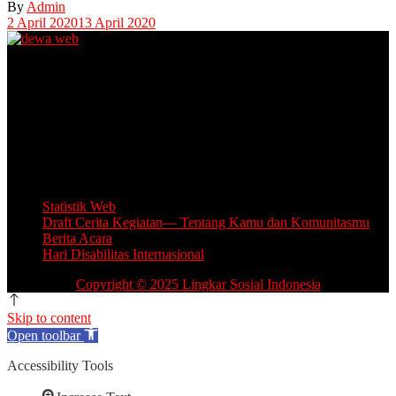
By
Admin
2 April 2020
13 April 2020
Unit Layanan Disabilitas (ULD)
Kantor Camat Lawang, Jl. Thamrin 2, Lawang Kabupaten Malang.
Share Office Lingkar Sosial
Lantai 5 Gedung MCC, Jl A Yani 53, Blimbing, Kota Malang.
Email: info.lingkarsosial@gmail.com
WA Official: 085764639993
Statistik Web
Draft Cerita Kegiatan— Tentang Kamu dan Komunitasmu
Berita Acara
Hari Disabilitas Internasional
Copyright © 2025 Lingkar Sosial Indonesia
Skip to content
Open toolbar
Accessibility Tools