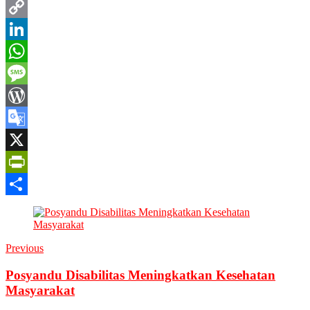
Email
Copy
Link
LinkedIn
WhatsApp
Message
WordPress
Google
Translate
X
PrintFriendly
Share
Previous
Posyandu Disabilitas Meningkatkan Kesehatan
Masyarakat