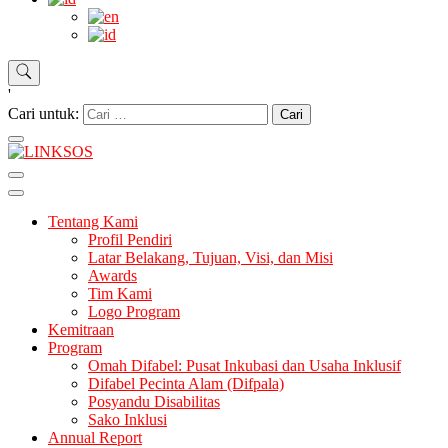
'
Cari untuk:
LINKSOS
Tentang Kami
Profil Pendiri
Latar Belakang, Tujuan, Visi, dan Misi
Awards
Tim Kami
Logo Program
Kemitraan
Program
Omah Difabel: Pusat Inkubasi dan Usaha Inklusif
Difabel Pecinta Alam (Difpala)
Posyandu Disabilitas
Sako Inklusi
Annual Report