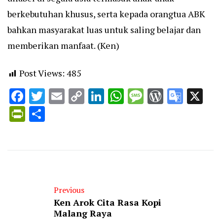
berkebutuhan khusus, serta kepada orangtua ABK
bahkan masyarakat luas untuk saling belajar dan
memberikan manfaat. (Ken)
Post Views:
485
Facebook
Twitter
Email
Copy
LinkedIn
WhatsApp
Message
WordPr
Goog
X
Link
Trans
PrintFriendly
Share
Previous
Ken Arok Cita Rasa Kopi
Malang Raya