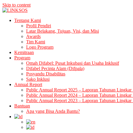
Skip to content
LINKSOS
Tentang Kami
Profil Pendiri
Latar Belakang, Tujuan, Visi, dan Misi
Awards
Tim Kami
Logo Program
Kemitraan
Program
Omah Difabel: Pusat Inkubasi dan Usaha Inklusif
Difabel Pecinta Alam (Difpala)
Posyandu Disabilitas
Sako Inklusi
Annual Report
Public Annual Report 2025 – Laporan Tahunan Lingkar 
Public Annual Report 2024 – Laporan Tahunan Lingkar 
Public Annual Report 2023 – Laporan Tahunan Lingkar 
Bantuan
Apa yang Bisa Anda Bantu?