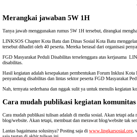
Merangkai jawaban 5W 1H
Tanya jawab menggunakan rumus 5W 1H tersebut, dirangkai menghasi
LINKSOS Chapter Kota Batu dan Dinas Sosial Kota Batu menggelar 
tersebut dihadiri oleh 40 peserta. Mereka berasal dari organisasi penya
FGD Masyarakat Peduli Disabilitas terselenggara atas kerjasama LI
disabilitas.
Hasil kegiatan adalah kesepakatan pembentukan Forum Inklusi Kota B
penyandang disabilitas dan lintas sektor peserta FGD Masyarakat Pedul
Nah, ternyata sederhana dan nggak sulit ya untuk menulis kegiatan k
Cara mudah publikasi kegiatan komunitas
Cara mudah publikasi tulisan adalah di media sosial. Akan tetapi ad
blog/website. Akan tetapi, membuat dan merawat blog/website tak 
Lantas bagaimana solusinya? Posting saja di
www.lingkarsosial.org
, 
saja tautan di akhir tulisan ini.