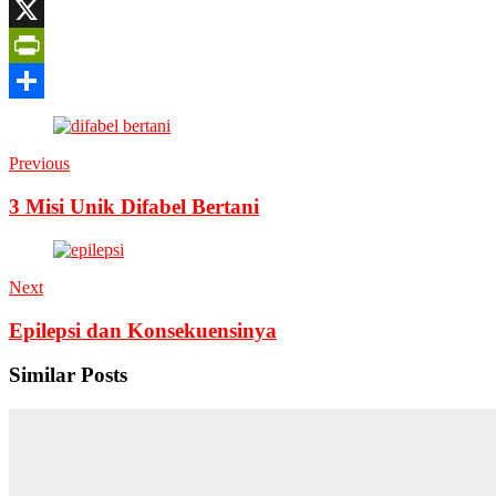
Google
Translate
X
PrintFriendly
Share
Previous
3 Misi Unik Difabel Bertani
Next
Epilepsi dan Konsekuensinya
Similar Posts