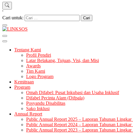
'
Cari untuk:
LINKSOS
Tentang Kami
Profil Pendiri
Latar Belakang, Tujuan, Visi, dan Misi
Awards
Tim Kami
Logo Program
Kemitraan
Program
Omah Difabel: Pusat Inkubasi dan Usaha Inklusif
Difabel Pecinta Alam (Difpala)
Posyandu Disabilitas
Sako Inklusi
Annual Report
Public Annual Report 2025 – Laporan Tahunan Lingkar 
Public Annual Report 2024 – Laporan Tahunan Lingkar 
Public Annual Report 2023 – Laporan Tahunan Lingkar 