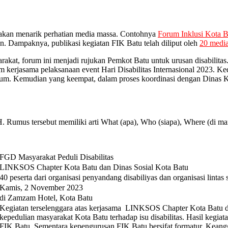
 akan menarik perhatian media massa. Contohnya
Forum Inklusi Kota B
san. Dampaknya, publikasi kegiatan FIK Batu telah diliput oleh
20 media
kat, forum ini menjadi rujukan Pemkot Batu untuk urusan disabilitas.
 kerjasama pelaksanaan event Hari Disabilitas Internasional 2023. Ke
m. Kemudian yang keempat, dalam proses koordinasi dengan Dinas K
 Rumus tersebut memiliki arti What (apa), Who (siapa), Where (di 
FGD Masyarakat Peduli Disabilitas
LINKSOS Chapter Kota Batu dan Dinas Sosial Kota Batu
40 peserta dari organisasi penyandang disabiliyas dan organisasi lintas
Kamis, 2 November 2023
di Zamzam Hotel, Kota Batu
Kegiatan terselenggara atas kerjasama LINKSOS Chapter Kota Batu da
kepedulian masyarakat Kota Batu terhadap isu disabilitas. Hasil kegi
FIK Batu. Sementara kepengurusan FIK Batu bersifat formatur. Keangg