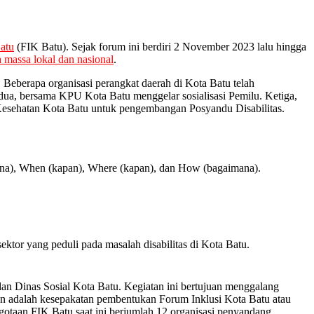
atu
(FIK Batu). Sejak forum ini berdiri 2 November 2023 lalu hingga
 massa lokal dan nasional
.
 Beberapa organisasi perangkat daerah di Kota Batu telah
dua, bersama KPU Kota Batu menggelar sosialisasi Pemilu. Ketiga,
esehatan Kota Batu untuk pengembangan Posyandu Disabilitas.
mana), When (kapan), Where (kapan), dan How (bagaimana).
 sektor yang peduli pada masalah disabilitas di Kota Batu.
n Dinas Sosial Kota Batu. Kegiatan ini bertujuan menggalang
atan adalah kesepakatan pembentukan Forum Inklusi Kota Batu atau
otaan FIK Batu saat ini berjumlah 12 organisasi penyandang