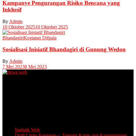
Kampanye Pengurangan Risiko Bencana yang
Inklusif
By
Admin
10 Oktober 2025
10 Oktober 2025
Bhandagiri
Kegiatan Difpala
Sosialisasi Inisiatif Bhandagiri di Gunung Wedon
By
Admin
7 Mei 2023
8 Mei 2023
Unit Layanan Disabilitas (ULD)
Kantor Camat Lawang, Jl. Thamrin 2, Lawang Kabupaten Malang.
Share Office Lingkar Sosial
Lantai 5 Gedung MCC, Jl A Yani 53, Blimbing, Kota Malang.
Email: info.lingkarsosial@gmail.com
WA Official: 085764639993
Statistik Web
Draft Cerita Kegiatan— Tentang Kamu dan Komunitasmu