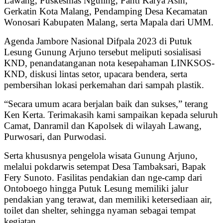
Lawang, Puskesmas Nguling, Panti Karya Asih,
Gerkatin Kota Malang, Pendamping Desa Kecamatan
Wonosari Kabupaten Malang, serta Mapala dari UMM.
Agenda Jambore Nasional Difpala 2023 di Putuk
Lesung Gunung Arjuno tersebut meliputi sosialisasi
KND, penandatanganan nota kesepahaman LINKSOS-
KND, diskusi lintas setor, upacara bendera, serta
pembersihan lokasi perkemahan dari sampah plastik.
“Secara umum acara berjalan baik dan sukses,” terang
Ken Kerta. Terimakasih kami sampaikan kepada seluruh
Camat, Danramil dan Kapolsek di wilayah Lawang,
Purwosari, dan Purwodasi.
Serta khususnya pengelola wisata Gunung Arjuno,
melalui pokdarwis setempat Desa Tambaksari, Bapak
Fery Sunoto. Fasilitas pendakian dan nge-camp dari
Ontoboego hingga Putuk Lesung memiliki jalur
pendakian yang terawat, dan memiliki ketersediaan air,
toilet dan shelter, sehingga nyaman sebagai tempat
kegiatan.