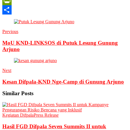
Translate
X
PrintFriendly
Share
Previous
MoU KND-LINKSOS di Putuk Lesung Gunung
Arjuno
Next
Kesan Difpala-KND Nge-Camp di Gunung Arjuno
Similar Posts
Kegiatan Difpala
Press Release
Hasil FGD Difpala Seven Summits II untuk