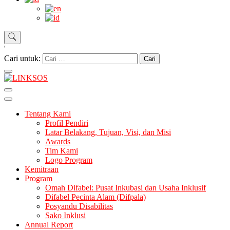
'
Cari untuk:
LINKSOS
Tentang Kami
Profil Pendiri
Latar Belakang, Tujuan, Visi, dan Misi
Awards
Tim Kami
Logo Program
Kemitraan
Program
Omah Difabel: Pusat Inkubasi dan Usaha Inklusif
Difabel Pecinta Alam (Difpala)
Posyandu Disabilitas
Sako Inklusi
Annual Report