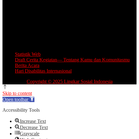
Unit Layanan Disabilitas (ULD)
Kantor Camat Lawang, Jl. Thamrin 2, Lawang Kabupaten Malang.
Share Office Lingkar Sosial
Lantai 5 Gedung MCC, Jl A Yani 53, Blimbing, Kota Malang.
Email: info.lingkarsosial@gmail.com
WA Official: 085764639993
Statistik Web
Draft Cerita Kegiatan— Tentang Kamu dan Komunitasmu
Berita Acara
Hari Disabilitas Internasional
Copyright © 2025 Lingkar Sosial Indonesia
Skip to content
Open toolbar
Accessibility Tools
Increase Text
Decrease Text
Grayscale