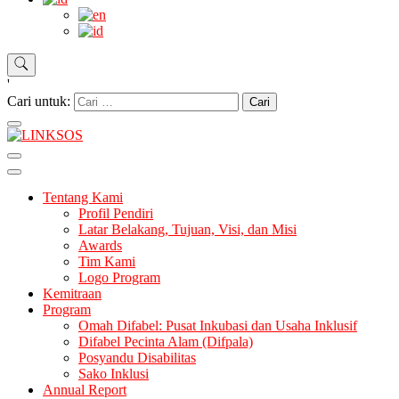
'
Cari untuk:
LINKSOS
Tentang Kami
Profil Pendiri
Latar Belakang, Tujuan, Visi, dan Misi
Awards
Tim Kami
Logo Program
Kemitraan
Program
Omah Difabel: Pusat Inkubasi dan Usaha Inklusif
Difabel Pecinta Alam (Difpala)
Posyandu Disabilitas
Sako Inklusi
Annual Report