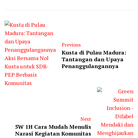
Previous
Kusta di Pulau Madura:
Tantangan dan Upaya
Penanggulangannya
Next
5W 1H Cara Mudah Menulis
Narasi Kegiatan Komunitas