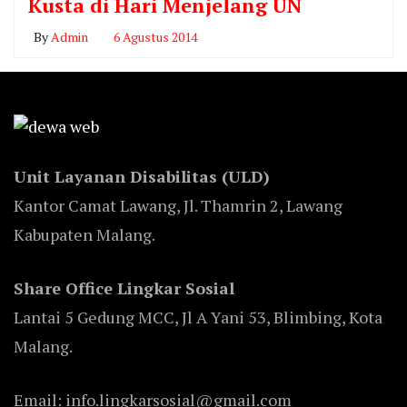
Kusta di Hari Menjelang UN
By
Admin
6 Agustus 2014
Unit Layanan Disabilitas (ULD)
Kantor Camat Lawang, Jl. Thamrin 2, Lawang
Kabupaten Malang.
Share Office Lingkar Sosial
Lantai 5 Gedung MCC, Jl A Yani 53, Blimbing, Kota
Malang.
Email: info.lingkarsosial@gmail.com