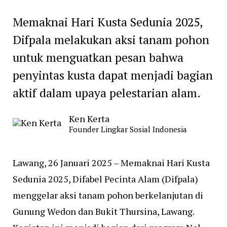
Memaknai Hari Kusta Sedunia 2025,
Difpala melakukan aksi tanam pohon
untuk menguatkan pesan bahwa
penyintas kusta dapat menjadi bagian
aktif dalam upaya pelestarian alam.
Ken Kerta
Founder Lingkar Sosial Indonesia
Lawang, 26 Januari 2025 – Memaknai Hari Kusta
Sedunia 2025, Difabel Pecinta Alam (Difpala)
menggelar aksi tanam pohon berkelanjutan di
Gunung Wedon dan Bukit Thursina, Lawang.