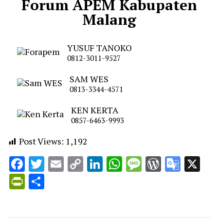
Forum APEM Kabupaten
Malang
YUSUF TANOKO
0812-3011-9527
SAM WES
0813-3344-4571
KEN KERTA
0857-6463-9993
Post Views:
1,192
Facebook
Twitter
Email
Copy
LinkedIn
WhatsApp
Message
WordPr
Goog
X
Link
Trans
PrintFriendly
Share