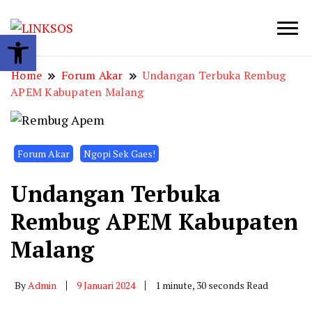
Open toolbar
LINKSOS
Home
Forum Akar
Undangan Terbuka Rembug
APEM Kabupaten Malang
Forum Akar
Ngopi Sek Gaes!
Undangan Terbuka
Rembug APEM Kabupaten
Malang
By
Admin
9 Januari 2024
1 minute, 30 seconds Read