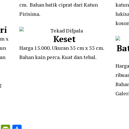
cm. Bahan batik ciprat dari Katun
katun
Pirisima.
lukis
koson
ri
Keset
cm x
Ba
tun
Harga 15.000. Ukuran 35 cm x 55 cm.
gan
Bahan kain perca. Kuat dan tebal.
Harga
ribua
Bahan
g
Galer