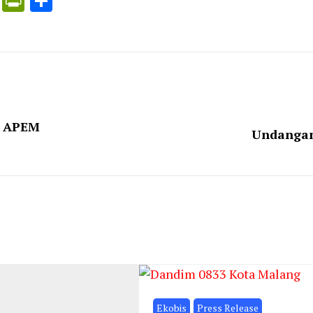
ress
ogle
X
PrintFriendly
Share
nslate
g APEM
Undangan
Ekobis
Press Release