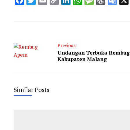
Facebook
Twitter
Email
Copy
LinkedIn
WhatsApp
Message
WordP
Go
Link
Tra
Previous
Undangan Terbuka Rembu
Kabupaten Malang
Similar Posts