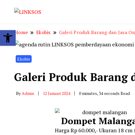
LINKSOS
Open toolbar
Home
Ekobis
Galeri Produk Barang dan Jasa Om
Ekobis
Galeri Produk Barang d
By
Admin
12 Januari 2024
0 minutes, 34 seconds Read
Dompet Malang
Harga Rp 60.000,- Ukuran 18 cm 