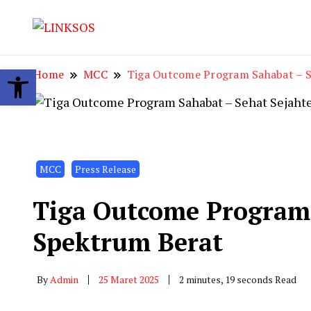
LINKSOS
Open toolbar
Home
MCC
Tiga Outcome Program Sahabat – Se
MCC
Press Release
Tiga Outcome Program 
Spektrum Berat
By
Admin
25 Maret 2025
2 minutes, 19 seconds Read