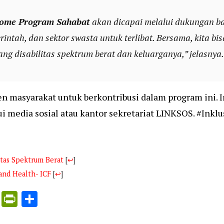
ome Program Sahabat
akan dicapai melalui dukungan b
intah, dan sektor swasta untuk terlibat. Bersama, kita b
ang disabilitas spektrum berat dan keluarganya,” jelasnya.
masyarakat untuk berkontribusi dalam program ini. In
i media sosial atau kantor sekretariat LINKSOS. #Ink
tas Spektrum Berat
[
↩
]
 and Health- ICF
[
↩
]
ress
ogle
X
PrintFriendly
Share
nslate