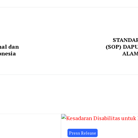
STANDA
nal dan
(SOP) DAP
onesia
ALAM
Press Release