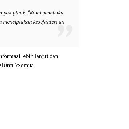
anyak pihak. “Kami membuka
isa menciptakan kesejahteraan
formasi lebih lanjut dan
lusiUntukSemua