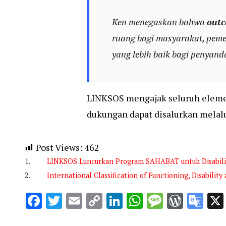
Ken menegaskan bahwa
outc
ruang bagi masyarakat, pemer
yang lebih baik bagi penyand
LINKSOS mengajak seluruh elemen 
dukungan dapat disalurkan melalu
Post Views:
462
LINKSOS Luncurkan Program SAHABAT untuk Disabili
International Classification of Functioning, Disability
Facebook
Twitter
Email
Copy
LinkedIn
WhatsApp
Message
WordP
Go
Link
Tra