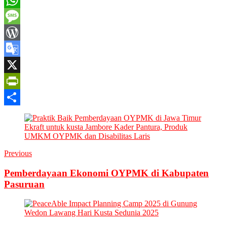
WhatsApp
Message
WordPress
Google
Translate
X
PrintFriendly
Share
Previous
Pemberdayaan Ekonomi OYPMK di Kabupaten
Pasuruan