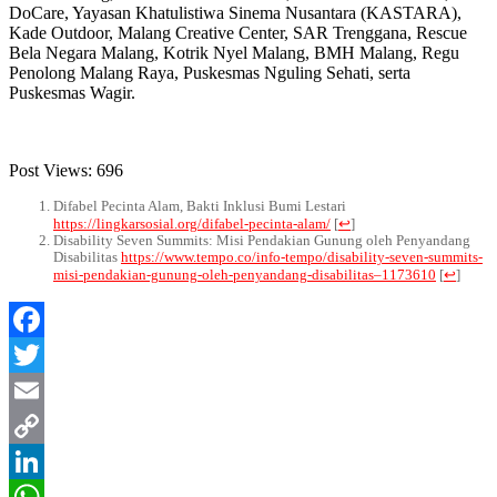
DoCare, Yayasan Khatulistiwa Sinema Nusantara (KASTARA),
Kade Outdoor, Malang Creative Center, SAR Trenggana, Rescue
Bela Negara Malang, Kotrik Nyel Malang, BMH Malang, Regu
Penolong Malang Raya, Puskesmas Nguling Sehati, serta
Puskesmas Wagir.
Post Views:
696
Difabel Pecinta Alam, Bakti Inklusi Bumi Lestari
https://lingkarsosial.org/difabel-pecinta-alam/
[
↩
]
Disability Seven Summits: Misi Pendakian Gunung oleh Penyandang
Disabilitas
https://www.tempo.co/info-tempo/disability-seven-summits-
misi-pendakian-gunung-oleh-penyandang-disabilitas–1173610
[
↩
]
Facebook
Twitter
Email
Copy
Link
LinkedIn