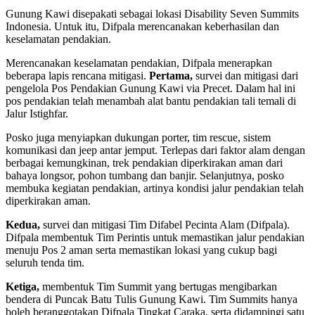
Gunung Kawi disepakati sebagai lokasi Disability Seven Summits
Indonesia. Untuk itu, Difpala merencanakan keberhasilan dan
keselamatan pendakian.
Merencanakan keselamatan pendakian, Difpala menerapkan
beberapa lapis rencana mitigasi.
Pertama,
survei dan mitigasi dari
pengelola Pos Pendakian Gunung Kawi via Precet. Dalam hal ini
pos pendakian telah menambah alat bantu pendakian tali temali di
Jalur Istighfar.
Posko juga menyiapkan dukungan porter, tim rescue, sistem
komunikasi dan jeep antar jemput. Terlepas dari faktor alam dengan
berbagai kemungkinan, trek pendakian diperkirakan aman dari
bahaya longsor, pohon tumbang dan banjir. Selanjutnya, posko
membuka kegiatan pendakian, artinya kondisi jalur pendakian telah
diperkirakan aman.
Kedua,
survei dan mitigasi Tim Difabel Pecinta Alam (Difpala).
Difpala membentuk Tim Perintis untuk memastikan jalur pendakian
menuju Pos 2 aman serta memastikan lokasi yang cukup bagi
seluruh tenda tim.
Ketiga,
membentuk Tim Summit yang bertugas mengibarkan
bendera di Puncak Batu Tulis Gunung Kawi. Tim Summits hanya
boleh beranggotakan Difpala Tingkat Caraka, serta didampingi satu