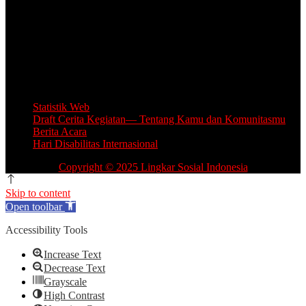
Unit Layanan Disabilitas (ULD)
Kantor Camat Lawang, Jl. Thamrin 2, Lawang Kabupaten Malang.
Share Office Lingkar Sosial
Lantai 5 Gedung MCC, Jl A Yani 53, Blimbing, Kota Malang.
Email: info.lingkarsosial@gmail.com
WA Official: 085764639993
Statistik Web
Draft Cerita Kegiatan— Tentang Kamu dan Komunitasmu
Berita Acara
Hari Disabilitas Internasional
Copyright © 2025 Lingkar Sosial Indonesia
Skip to content
Open toolbar
Accessibility Tools
Increase Text
Decrease Text
Grayscale
High Contrast