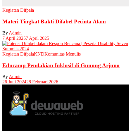
Kegiatan Difpala
Materi Tingkat Bakti Difabel Pecinta Alam
By
Admin
7 April 2025
7 April 2025
Kegiatan Difpala
KND
Komunitas Menulis
Educamp Pendakian Inklusif di Gunung Arjuno
By
Admin
26 Juni 2024
28 Februari 2026