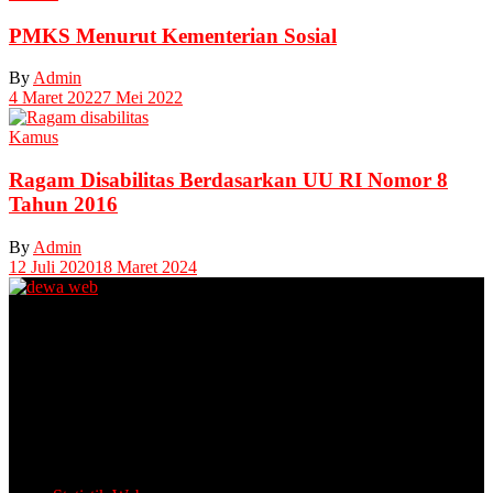
PMKS Menurut Kementerian Sosial
By
Admin
4 Maret 2022
7 Mei 2022
Kamus
Ragam Disabilitas Berdasarkan UU RI Nomor 8
Tahun 2016
By
Admin
12 Juli 2020
18 Maret 2024
Unit Layanan Disabilitas (ULD)
Kantor Camat Lawang, Jl. Thamrin 2, Lawang Kabupaten Malang.
Share Office Lingkar Sosial
Lantai 5 Gedung MCC, Jl A Yani 53, Blimbing, Kota Malang.
Email: info.lingkarsosial@gmail.com
WA Official: 085764639993