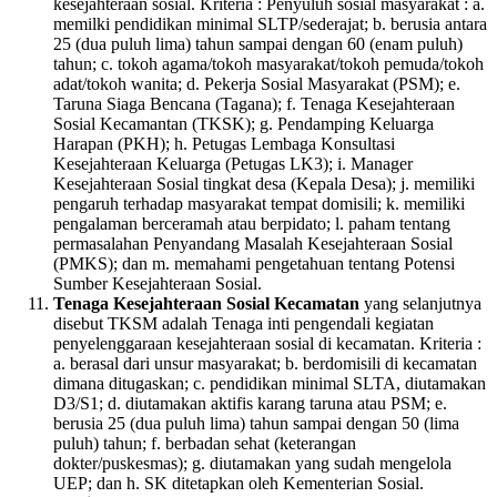
kesejahteraan sosial. Kriteria : Penyuluh sosial masyarakat : a.
memilki pendidikan minimal SLTP/sederajat; b. berusia antara
25 (dua puluh lima) tahun sampai dengan 60 (enam puluh)
tahun; c. tokoh agama/tokoh masyarakat/tokoh pemuda/tokoh
adat/tokoh wanita; d. Pekerja Sosial Masyarakat (PSM); e.
Taruna Siaga Bencana (Tagana); f. Tenaga Kesejahteraan
Sosial Kecamantan (TKSK); g. Pendamping Keluarga
Harapan (PKH); h. Petugas Lembaga Konsultasi
Kesejahteraan Keluarga (Petugas LK3); i. Manager
Kesejahteraan Sosial tingkat desa (Kepala Desa); j. memiliki
pengaruh terhadap masyarakat tempat domisili; k. memiliki
pengalaman berceramah atau berpidato; l. paham tentang
permasalahan Penyandang Masalah Kesejahteraan Sosial
(PMKS); dan m. memahami pengetahuan tentang Potensi
Sumber Kesejahteraan Sosial.
Tenaga Kesejahteraan Sosial Kecamatan
yang selanjutnya
disebut TKSM adalah Tenaga inti pengendali kegiatan
penyelenggaraan kesejahteraan sosial di kecamatan. Kriteria :
a. berasal dari unsur masyarakat; b. berdomisili di kecamatan
dimana ditugaskan; c. pendidikan minimal SLTA, diutamakan
D3/S1; d. diutamakan aktifis karang taruna atau PSM; e.
berusia 25 (dua puluh lima) tahun sampai dengan 50 (lima
puluh) tahun; f. berbadan sehat (keterangan
dokter/puskesmas); g. diutamakan yang sudah mengelola
UEP; dan h. SK ditetapkan oleh Kementerian Sosial.