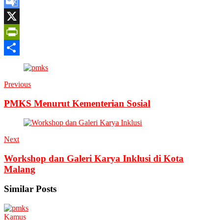
WordPress
Google
Translate
X
PrintFriendly
Share
Previous
PMKS Menurut Kementerian Sosial
Next
Workshop dan Galeri Karya Inklusi di Kota
Malang
Similar Posts
Kamus