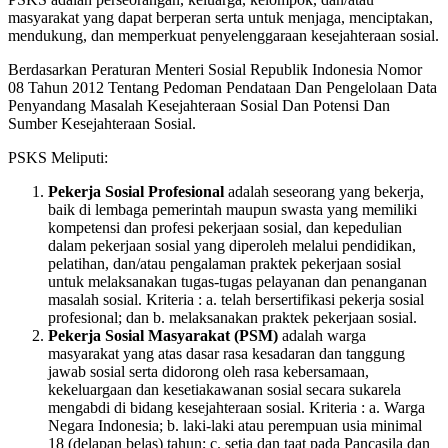
masyarakat yang dapat berperan serta untuk menjaga, menciptakan,
mendukung, dan memperkuat penyelenggaraan kesejahteraan sosial.
Berdasarkan Peraturan Menteri Sosial Republik Indonesia Nomor
08 Tahun 2012 Tentang Pedoman Pendataan Dan Pengelolaan Data
Penyandang Masalah Kesejahteraan Sosial Dan Potensi Dan
Sumber Kesejahteraan Sosial.
PSKS Meliputi:
Pekerja Sosial Profesional
adalah seseorang yang bekerja,
baik di lembaga pemerintah maupun swasta yang memiliki
kompetensi dan profesi pekerjaan sosial, dan kepedulian
dalam pekerjaan sosial yang diperoleh melalui pendidikan,
pelatihan, dan/atau pengalaman praktek pekerjaan sosial
untuk melaksanakan tugas-tugas pelayanan dan penanganan
masalah sosial. Kriteria : a. telah bersertifikasi pekerja sosial
profesional; dan b. melaksanakan praktek pekerjaan sosial.
Pekerja Sosial Masyarakat (PSM)
adalah warga
masyarakat yang atas dasar rasa kesadaran dan tanggung
jawab sosial serta didorong oleh rasa kebersamaan,
kekeluargaan dan kesetiakawanan sosial secara sukarela
mengabdi di bidang kesejahteraan sosial. Kriteria : a. Warga
Negara Indonesia; b. laki-laki atau perempuan usia minimal
18 (delapan belas) tahun; c. setia dan taat pada Pancasila dan