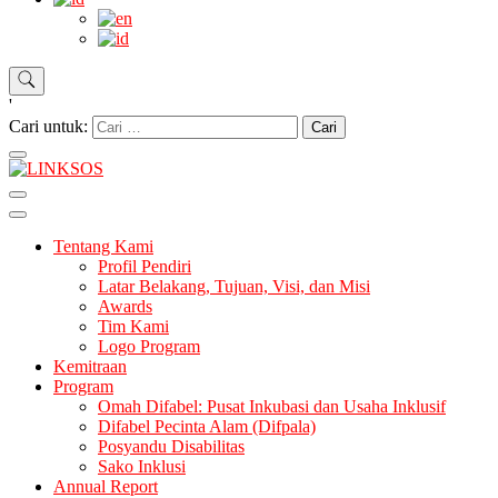
'
Cari untuk:
LINKSOS
Tentang Kami
Profil Pendiri
Latar Belakang, Tujuan, Visi, dan Misi
Awards
Tim Kami
Logo Program
Kemitraan
Program
Omah Difabel: Pusat Inkubasi dan Usaha Inklusif
Difabel Pecinta Alam (Difpala)
Posyandu Disabilitas
Sako Inklusi
Annual Report