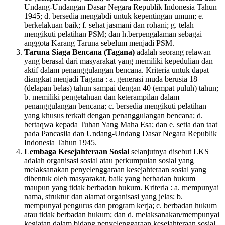
Undang-Undangan Dasar Negara Republik Indonesia Tahun
1945; d. bersedia mengabdi untuk kepentingan umum; e.
berkelakuan baik; f. sehat jasmani dan rohani; g. telah
mengikuti pelatihan PSM; dan h.berpengalaman sebagai
anggota Karang Taruna sebelum menjadi PSM.
Taruna Siaga Bencana (Tagana)
adalah seorang relawan
yang berasal dari masyarakat yang memiliki kepedulian dan
aktif dalam penanggulangan bencana. Kriteria untuk dapat
diangkat menjadi Tagana : a. generasi muda berusia 18
(delapan belas) tahun sampai dengan 40 (empat puluh) tahun;
b. memiliki pengetahuan dan keterampilan dalam
penanggulangan bencana; c. bersedia mengikuti pelatihan
yang khusus terkait dengan penanggulangan bencana; d.
bertaqwa kepada Tuhan Yang Maha Esa; dan e. setia dan taat
pada Pancasila dan Undang-Undang Dasar Negara Republik
Indonesia Tahun 1945.
Lembaga Kesejahteraan Sosial
selanjutnya disebut LKS
adalah organisasi sosial atau perkumpulan sosial yang
melaksanakan penyelenggaraan kesejahteraan sosial yang
dibentuk oleh masyarakat, baik yang berbadan hukum
maupun yang tidak berbadan hukum. Kriteria : a. mempunyai
nama, struktur dan alamat organisasi yang jelas; b.
mempunyai pengurus dan program kerja; c. berbadan hukum
atau tidak berbadan hukum; dan d. melaksanakan/mempunyai
kegiatan dalam bidang penyelenggaraan kesejahteraan sosial.