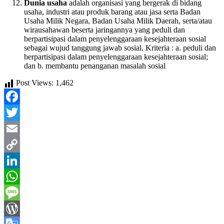
Dunia usaha
adalah organisasi yang bergerak di bidang
usaha, industri atau produk barang atau jasa serta Badan
Usaha Milik Negara, Badan Usaha Milik Daerah, serta/atau
wirausahawan beserta jaringannya yang peduli dan
berpartisipasi dalam penyelenggaraan kesejahteraan sosial
sebagai wujud tanggung jawab sosial. Kriteria : a. peduli dan
berpartisipasi dalam penyelenggaraan kesejahteraan sosial;
dan b. membantu penanganan masalah sosial
Post Views:
1,462
Facebook
Twitter
Email
Copy
Link
LinkedIn
WhatsApp
Message