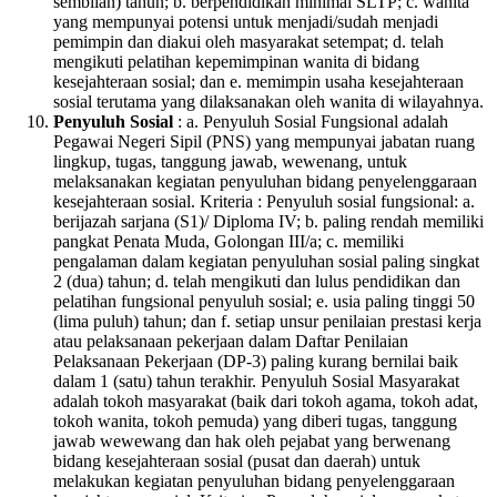
sembilan) tahun; b. berpendidikan minimal SLTP; c. wanita
yang mempunyai potensi untuk menjadi/sudah menjadi
pemimpin dan diakui oleh masyarakat setempat; d. telah
mengikuti pelatihan kepemimpinan wanita di bidang
kesejahteraan sosial; dan e. memimpin usaha kesejahteraan
sosial terutama yang dilaksanakan oleh wanita di wilayahnya.
Penyuluh Sosial
: a. Penyuluh Sosial Fungsional adalah
Pegawai Negeri Sipil (PNS) yang mempunyai jabatan ruang
lingkup, tugas, tanggung jawab, wewenang, untuk
melaksanakan kegiatan penyuluhan bidang penyelenggaraan
kesejahteraan sosial. Kriteria : Penyuluh sosial fungsional: a.
berijazah sarjana (S1)/ Diploma IV; b. paling rendah memiliki
pangkat Penata Muda, Golongan III/a; c. memiliki
pengalaman dalam kegiatan penyuluhan sosial paling singkat
2 (dua) tahun; d. telah mengikuti dan lulus pendidikan dan
pelatihan fungsional penyuluh sosial; e. usia paling tinggi 50
(lima puluh) tahun; dan f. setiap unsur penilaian prestasi kerja
atau pelaksanaan pekerjaan dalam Daftar Penilaian
Pelaksanaan Pekerjaan (DP-3) paling kurang bernilai baik
dalam 1 (satu) tahun terakhir. Penyuluh Sosial Masyarakat
adalah tokoh masyarakat (baik dari tokoh agama, tokoh adat,
tokoh wanita, tokoh pemuda) yang diberi tugas, tanggung
jawab wewewang dan hak oleh pejabat yang berwenang
bidang kesejahteraan sosial (pusat dan daerah) untuk
melakukan kegiatan penyuluhan bidang penyelenggaraan