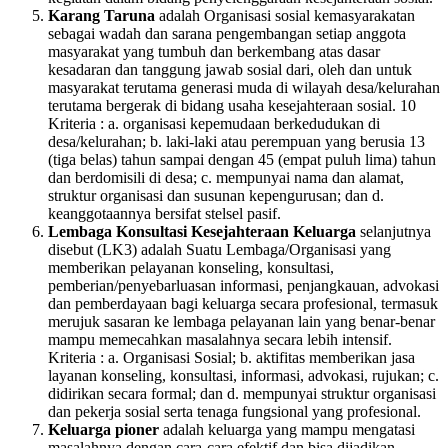
Karang Taruna
adalah Organisasi sosial kemasyarakatan
sebagai wadah dan sarana pengembangan setiap anggota
masyarakat yang tumbuh dan berkembang atas dasar
kesadaran dan tanggung jawab sosial dari, oleh dan untuk
masyarakat terutama generasi muda di wilayah desa/kelurahan
terutama bergerak di bidang usaha kesejahteraan sosial. 10
Kriteria : a. organisasi kepemudaan berkedudukan di
desa/kelurahan; b. laki-laki atau perempuan yang berusia 13
(tiga belas) tahun sampai dengan 45 (empat puluh lima) tahun
dan berdomisili di desa; c. mempunyai nama dan alamat,
struktur organisasi dan susunan kepengurusan; dan d.
keanggotaannya bersifat stelsel pasif.
Lembaga Konsultasi Kesejahteraan Keluarga
selanjutnya
disebut (LK3) adalah Suatu Lembaga/Organisasi yang
memberikan pelayanan konseling, konsultasi,
pemberian/penyebarluasan informasi, penjangkauan, advokasi
dan pemberdayaan bagi keluarga secara profesional, termasuk
merujuk sasaran ke lembaga pelayanan lain yang benar-benar
mampu memecahkan masalahnya secara lebih intensif.
Kriteria : a. Organisasi Sosial; b. aktifitas memberikan jasa
layanan konseling, konsultasi, informasi, advokasi, rujukan; c.
didirikan secara formal; dan d. mempunyai struktur organisasi
dan pekerja sosial serta tenaga fungsional yang profesional.
Keluarga pioner
adalah keluarga yang mampu mengatasi
masalahnya dengan cara-cara efektif dan bisa dijadikan