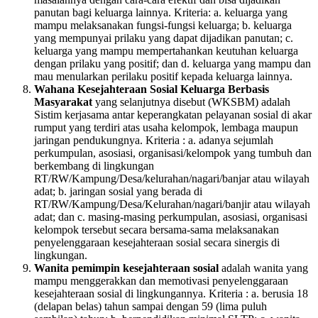
panutan bagi keluarga lainnya. Kriteria: a. keluarga yang
mampu melaksanakan fungsi-fungsi keluarga; b. keluarga
yang mempunyai prilaku yang dapat dijadikan panutan; c.
keluarga yang mampu mempertahankan keutuhan keluarga
dengan prilaku yang positif; dan d. keluarga yang mampu dan
mau menularkan perilaku positif kepada keluarga lainnya.
Wahana Kesejahteraan Sosial Keluarga Berbasis
Masyarakat
yang selanjutnya disebut (WKSBM) adalah
Sistim kerjasama antar keperangkatan pelayanan sosial di akar
rumput yang terdiri atas usaha kelompok, lembaga maupun
jaringan pendukungnya. Kriteria : a. adanya sejumlah
perkumpulan, asosiasi, organisasi/kelompok yang tumbuh dan
berkembang di lingkungan
RT/RW/Kampung/Desa/kelurahan/nagari/banjar atau wilayah
adat; b. jaringan sosial yang berada di
RT/RW/Kampung/Desa/Kelurahan/nagari/banjir atau wilayah
adat; dan c. masing-masing perkumpulan, asosiasi, organisasi
kelompok tersebut secara bersama-sama melaksanakan
penyelenggaraan kesejahteraan sosial secara sinergis di
lingkungan.
Wanita pemimpin kesejahteraan sosial
adalah wanita yang
mampu menggerakkan dan memotivasi penyelenggaraan
kesejahteraan sosial di lingkungannya. Kriteria : a. berusia 18
(delapan belas) tahun sampai dengan 59 (lima puluh