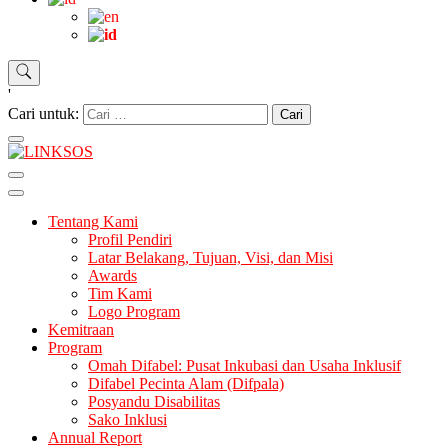
'
Cari untuk:
LINKSOS
Tentang Kami
Profil Pendiri
Latar Belakang, Tujuan, Visi, dan Misi
Awards
Tim Kami
Logo Program
Kemitraan
Program
Omah Difabel: Pusat Inkubasi dan Usaha Inklusif
Difabel Pecinta Alam (Difpala)
Posyandu Disabilitas
Sako Inklusi
Annual Report