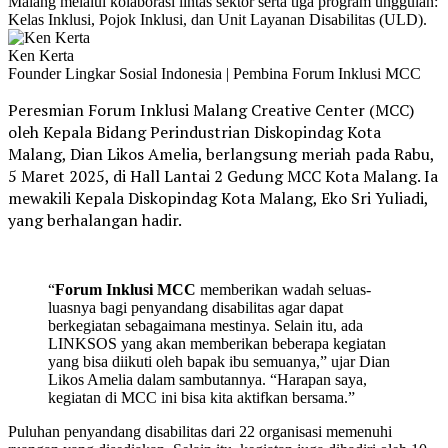
Malang melalui kolaborasi lintas sektor serta tiga program unggulan:
Kelas Inklusi, Pojok Inklusi, dan Unit Layanan Disabilitas (ULD).
Ken Kerta
Founder Lingkar Sosial Indonesia | Pembina Forum Inklusi MCC
Peresmian Forum Inklusi Malang Creative Center (MCC)
oleh Kepala Bidang Perindustrian Diskopindag Kota
Malang, Dian Likos Amelia, berlangsung meriah pada Rabu,
5 Maret 2025, di Hall Lantai 2 Gedung MCC Kota Malang. Ia
mewakili Kepala Diskopindag Kota Malang, Eko Sri Yuliadi,
yang berhalangan hadir.
“
Forum Inklusi MCC
memberikan wadah seluas-
luasnya bagi penyandang disabilitas agar dapat
berkegiatan sebagaimana mestinya. Selain itu, ada
LINKSOS yang akan memberikan beberapa kegiatan
yang bisa diikuti oleh bapak ibu semuanya,” ujar Dian
Likos Amelia dalam sambutannya. “Harapan saya,
kegiatan di MCC ini bisa kita aktifkan bersama.”
Puluhan penyandang disabilitas dari 22 organisasi memenuhi