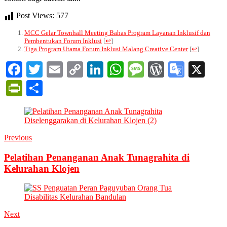
Post Views:
577
MCC Gelar Townhall Meeting Bahas Program Layanan Inklusif dan
Pembentukan Forum Inklusi
[
↩
]
Tiga Program Utama Forum Inklusi Malang Creative Center
[
↩
]
Facebook
Twitter
Email
Copy
LinkedIn
WhatsApp
Message
WordPres
Googl
X
Link
Transl
PrintFriendly
Share
Previous
Pelatihan Penanganan Anak Tunagrahita di
Kelurahan Klojen
Next