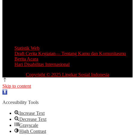
Unit Layanan Disabilitas (ULD)
Kantor Camat Lawang, Jl. Thamrin 2, Lawang Kabupaten Malang.
Share Office Lingkar Sosial
Lantai 5 Gedung MCC, Jl A Yani 53, Blimbing, Kota Malang.
Email: info.lingkarsosial@gmail.com
WA Official: 085764639993
Statistik Web
Draft Cerita Kegiatan— Tentang Kamu dan Komunitasmu
Berita Acara
Hari Disabilitas Internasional
Copyright © 2025 Lingkar Sosial Indonesia
Skip to content
Open
toolbar
Accessibility Tools
Increase Text
Decrease Text
Grayscale
High Contrast