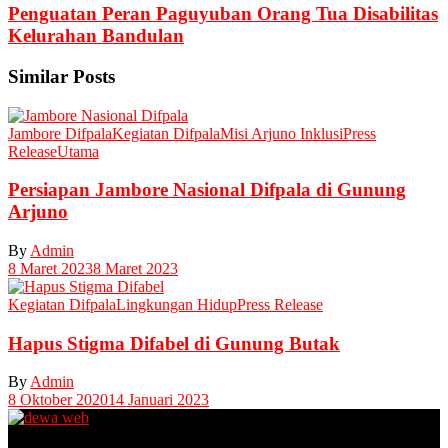
Penguatan Peran Paguyuban Orang Tua Disabilitas
Kelurahan Bandulan
Similar Posts
Jambore Difpala
Kegiatan Difpala
Misi Arjuno Inklusi
Press
Release
Utama
Persiapan Jambore Nasional Difpala di Gunung
Arjuno
By
Admin
8 Maret 2023
8 Maret 2023
Kegiatan Difpala
Lingkungan Hidup
Press Release
Hapus Stigma Difabel di Gunung Butak
By
Admin
8 Oktober 2020
14 Januari 2023