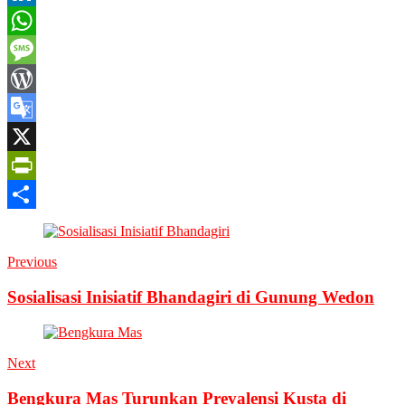
Link
LinkedIn
WhatsApp
Message
WordPress
Google
Translate
X
PrintFriendly
Share
Previous
Sosialisasi Inisiatif Bhandagiri di Gunung Wedon
Next
Bengkura Mas Turunkan Prevalensi Kusta di