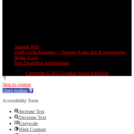
Unit Layanan Disabilitas (ULD)
Kantor Camat Lawang, Jl. Thamrin 2, Lawang Kabupaten Malang.
Share Office Lingkar Sosial
Lantai 5 Gedung MCC, Jl A Yani 53, Blimbing, Kota Malang.
Email: info.lingkarsosial@gmail.com
WA Official: 085764639993
Statistik Web
Draft Cerita Kegiatan— Tentang Kamu dan Komunitasmu
Berita Acara
Hari Disabilitas Internasional
Copyright © 2025 Lingkar Sosial Indonesia
Skip to content
Open toolbar
Accessibility Tools
Increase Text
Decrease Text
Grayscale
High Contrast