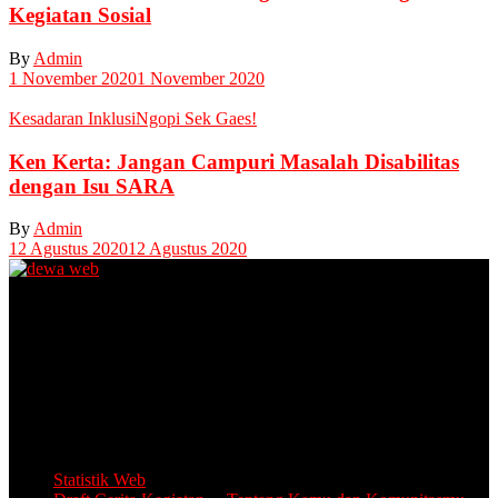
Kegiatan Sosial
By
Admin
1 November 2020
1 November 2020
Kesadaran Inklusi
Ngopi Sek Gaes!
Ken Kerta: Jangan Campuri Masalah Disabilitas
dengan Isu SARA
By
Admin
12 Agustus 2020
12 Agustus 2020
Unit Layanan Disabilitas (ULD)
Kantor Camat Lawang, Jl. Thamrin 2, Lawang Kabupaten Malang.
Share Office Lingkar Sosial
Lantai 5 Gedung MCC, Jl A Yani 53, Blimbing, Kota Malang.
Email: info.lingkarsosial@gmail.com
WA Official: 085764639993
Statistik Web