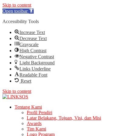
Skip to content
Open toolbar
Accessibility Tools
Increase Text
Decrease Text
Grayscale
High Contrast
Negative Contrast
Light Background
Links Underline
Readable Font
Reset
Skip to content
LINKSOS
Tentang Kami
Profil Pendiri
Latar Belakang, Tujuan, Visi, dan Misi
Awards
Tim Kami
Logo Program