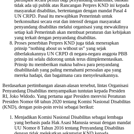
tidak ada uji publik atas Rancangan Perpres KND ini kepada
masyarakat disabilitas, bertentangan dengan mandat Pasal 4
UN CRPD. Pasal itu mewajibkan Pemerintah untuk
berkonsultasi secara erat dan intensif dengan masyarakat
penyandang disabilitas melalui organisasi yang mewakilinya
setiap kali Pemerintah akan membuat peraturan dan kebijakan
yang terkait dengan penyandang disabilitas.
Proses penerbitan Perpres KND juga tidak menerapkan
prinsip “nothing about us without us” yang sejak
diberlakukannya UN CRPD di negara-negara anggota PBB
prinsip ini selalu didorong untuk terus diimplementasikan.
Prinsip itu memberikan makna bahwa para penyandang
disabilitaslah yang paling memahami persoalan apa yang
mereka hadapi, dan bagaimana cara menyelesaikannya.
Berdasarkan pertimbangan alasan-alasan tersebut, lintas Organisasi
Penyandang Disabilitas menyampaikan tuntutan kepada Presiden
RI, Joko Widodo. Yang pertama agar Presiden merevisi Peraturan
Presiden Nomor 68 tahun 2020 tentang Komisi Nasional Disabilitas
(KND), dengan poin-poin revisi sebagai berikut:
Menjadikan Komisi Nasional Disabilitas sebagai lembaga
yang berbasis pada Hak Asasi Manusia sesuai dengan mandat
UU Nomor 8 Tahun 2016 tentang Penyandang Disabilitas
dengan tidak melekatkan sekretariat KND kepada