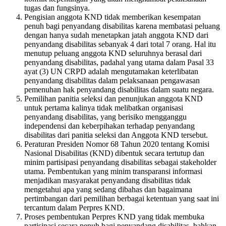
tugas dan fungsinya.
Pengisian anggota KND tidak memberikan kesempatan
penuh bagi penyandang disabilitas karena membatasi peluang
dengan hanya sudah menetapkan jatah anggota KND dari
penyandang disabilitas sebanyak 4 dari total 7 orang. Hal itu
menutup peluang anggota KND seluruhnya berasal dari
penyandang disabilitas, padahal yang utama dalam Pasal 33
ayat (3) UN CRPD adalah mengutamakan keterlibatan
penyandang disabilitas dalam pelaksanaan pengawasan
pemenuhan hak penyandang disabilitas dalam suatu negara.
Pemilihan panitia seleksi dan penunjukan anggota KND
untuk pertama kalinya tidak melibatkan organisasi
penyandang disabilitas, yang berisiko mengganggu
independensi dan keberpihakan terhadap penyandang
disabilitas dari panitia seleksi dan Anggota KND tersebut.
Peraturan Presiden Nomor 68 Tahun 2020 tentang Komisi
Nasional Disabilitas (KND) dibentuk secara tertutup dan
minim partisipasi penyandang disabilitas sebagai stakeholder
utama. Pembentukan yang minim transparansi informasi
menjadikan masyarakat penyandang disabilitas tidak
mengetahui apa yang sedang dibahas dan bagaimana
pertimbangan dari pemilihan berbagai ketentuan yang saat ini
tercantum dalam Perpres KND.
Proses pembentukan Perpres KND yang tidak membuka
partisipasi secara penuh bagi penyandang disabilitas, bahkan