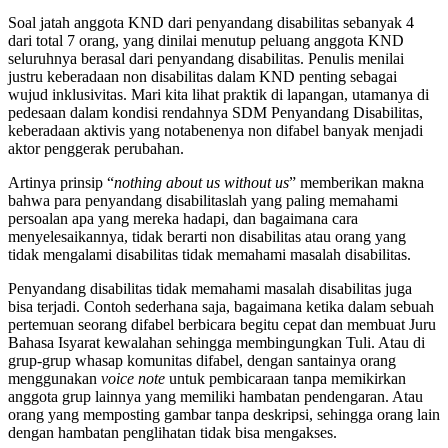
Soal jatah anggota KND dari penyandang disabilitas sebanyak 4
dari total 7 orang, yang dinilai menutup peluang anggota KND
seluruhnya berasal dari penyandang disabilitas. Penulis menilai
justru keberadaan non disabilitas dalam KND penting sebagai
wujud inklusivitas. Mari kita lihat praktik di lapangan, utamanya di
pedesaan dalam kondisi rendahnya SDM Penyandang Disabilitas,
keberadaan aktivis yang notabenenya non difabel banyak menjadi
aktor penggerak perubahan.
Artinya prinsip “
nothing about us without us
” memberikan makna
bahwa para penyandang disabilitaslah yang paling memahami
persoalan apa yang mereka hadapi, dan bagaimana cara
menyelesaikannya, tidak berarti non disabilitas atau orang yang
tidak mengalami disabilitas tidak memahami masalah disabilitas.
Penyandang disabilitas tidak memahami masalah disabilitas juga
bisa terjadi. Contoh sederhana saja, bagaimana ketika dalam sebuah
pertemuan seorang difabel berbicara begitu cepat dan membuat Juru
Bahasa Isyarat kewalahan sehingga membingungkan Tuli. Atau di
grup-grup whasap komunitas difabel, dengan santainya orang
menggunakan
voice note
untuk pembicaraan tanpa memikirkan
anggota grup lainnya yang memiliki hambatan pendengaran. Atau
orang yang memposting gambar tanpa deskripsi, sehingga orang lain
dengan hambatan penglihatan tidak bisa mengakses.