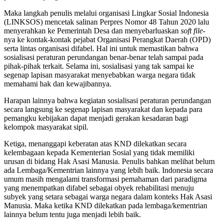
Maka langkah penulis melalui organisasi Lingkar Sosial Indonesia
(LINKSOS) mencetak salinan Perpres Nomor 48 Tahun 2020 lalu
menyerahkan ke Pemerintah Desa dan menyebarluaskan
soft file
-
nya ke kontak-kontak pejabat Organisasi Perangkat Daerah (OPD)
serta lintas organisasi difabel. Hal ini untuk memastikan bahwa
sosialisasi peraturan perundangan benar-benar telah sampai pada
pihak-pihak terkait. Selama ini, sosialisasi yang tak sampai ke
segenap lapisan masyarakat menyebabkan warga negara tidak
memahami hak dan kewajibannya.
Harapan lainnya bahwa kegiatan sosialisasi peraturan perundangan
secara langsung ke segenap lapisan masyarakat dan kepada para
pemangku kebijakan dapat menjadi gerakan kesadaran bagi
kelompok masyarakat sipil.
Ketiga, menanggapi keberatan atas KND dilekatkan secara
kelembagaan kepada Kementerian Sosial yang tidak memiliki
urusan di bidang Hak Asasi Manusia. Penulis bahkan melihat belum
ada Lembaga/Kementrian lainnya yang lebih baik. Indonesia secara
umum masih mengalami transformasi pemahaman dari paradigma
yang menempatkan difabel sebagai obyek rehabilitasi menuju
subyek yang setara sebagai warga negara dalam konteks Hak Asasi
Manusia. Maka ketika KND dilekatkan pada lembaga/kementrian
lainnya belum tentu juga menjadi lebih baik.