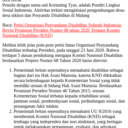
Penulis dengan nama asli Kertaning Tyas, adalah Pendiri Lingkar
Sosial Indonesia. Aktivitas terkini menginisiasi pengembangan desa-
desa inklusi dan Posyandu Disabilitas di Malang
Baca:
Petisi Organisasi Penyandang Disabilitas Seluruh Indonesia,
Revisi Peraturan Presiden Nomor 68 tahun 2020 Tentang Komisi
Nasional Disabilitas (KND)
Melihat lebih jelas poin-poin petisi lintas Organisasi Penyandang
Disabilitas terhadap Presiden, pada tanggal 23 Juni 2020. Bahwa
terdapat 5 alasan pendukung mengapa Komisi Nasional Disabilitas
berdasarkan Perpres Nomor 68 Tahun 2020 harus direvisi:
Pemerintah belum sepenuhnya memahami disabilitas sebagai
bagian dari isu Hak Asasi Manusia, karena KND dilekatkan
secara kelembagaan kepada Kementerian Sosial yang tidak
memiliki urusan di bidang Hak Asasi Manusia. Berdasarkan
Peraturan Presiden Nomor 46 Tahun 2015, urusan
Kementerian Sosial terbatas kepada rehabilitasi sosial,
jaminan sosial, pemberdayaan sosial, perlindungan sosial, dan
penanganan fakir miskin.
Pemerintah belum sepenuhnya memahami UU 8/2016 yang
membentuk Komisi Nasional Disabilitas (KND) sebagai
lembaga yang independen dan non struktural, yang bertugas
untuk melaksanakan pemantauan, evaluasi, dan advokasi