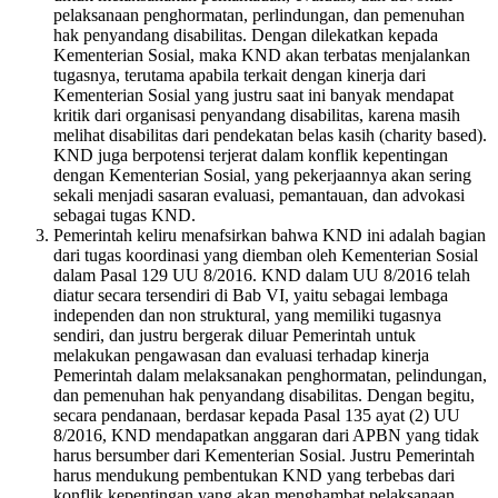
pelaksanaan penghormatan, perlindungan, dan pemenuhan
hak penyandang disabilitas. Dengan dilekatkan kepada
Kementerian Sosial, maka KND akan terbatas menjalankan
tugasnya, terutama apabila terkait dengan kinerja dari
Kementerian Sosial yang justru saat ini banyak mendapat
kritik dari organisasi penyandang disabilitas, karena masih
melihat disabilitas dari pendekatan belas kasih (charity based).
KND juga berpotensi terjerat dalam konflik kepentingan
dengan Kementerian Sosial, yang pekerjaannya akan sering
sekali menjadi sasaran evaluasi, pemantauan, dan advokasi
sebagai tugas KND.
Pemerintah keliru menafsirkan bahwa KND ini adalah bagian
dari tugas koordinasi yang diemban oleh Kementerian Sosial
dalam Pasal 129 UU 8/2016. KND dalam UU 8/2016 telah
diatur secara tersendiri di Bab VI, yaitu sebagai lembaga
independen dan non struktural, yang memiliki tugasnya
sendiri, dan justru bergerak diluar Pemerintah untuk
melakukan pengawasan dan evaluasi terhadap kinerja
Pemerintah dalam melaksanakan penghormatan, pelindungan,
dan pemenuhan hak penyandang disabilitas. Dengan begitu,
secara pendanaan, berdasar kepada Pasal 135 ayat (2) UU
8/2016, KND mendapatkan anggaran dari APBN yang tidak
harus bersumber dari Kementerian Sosial. Justru Pemerintah
harus mendukung pembentukan KND yang terbebas dari
konflik kepentingan yang akan menghambat pelaksanaan