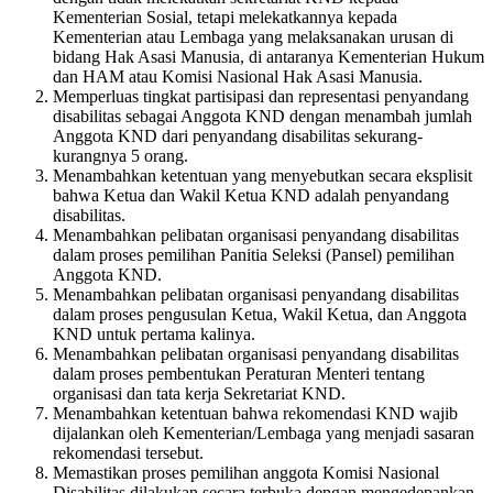
Kementerian Sosial, tetapi melekatkannya kepada
Kementerian atau Lembaga yang melaksanakan urusan di
bidang Hak Asasi Manusia, di antaranya Kementerian Hukum
dan HAM atau Komisi Nasional Hak Asasi Manusia.
Memperluas tingkat partisipasi dan representasi penyandang
disabilitas sebagai Anggota KND dengan menambah jumlah
Anggota KND dari penyandang disabilitas sekurang-
kurangnya 5 orang.
Menambahkan ketentuan yang menyebutkan secara eksplisit
bahwa Ketua dan Wakil Ketua KND adalah penyandang
disabilitas.
Menambahkan pelibatan organisasi penyandang disabilitas
dalam proses pemilihan Panitia Seleksi (Pansel) pemilihan
Anggota KND.
Menambahkan pelibatan organisasi penyandang disabilitas
dalam proses pengusulan Ketua, Wakil Ketua, dan Anggota
KND untuk pertama kalinya.
Menambahkan pelibatan organisasi penyandang disabilitas
dalam proses pembentukan Peraturan Menteri tentang
organisasi dan tata kerja Sekretariat KND.
Menambahkan ketentuan bahwa rekomendasi KND wajib
dijalankan oleh Kementerian/Lembaga yang menjadi sasaran
rekomendasi tersebut.
Memastikan proses pemilihan anggota Komisi Nasional
Disabilitas dilakukan secara terbuka dengan mengedepankan