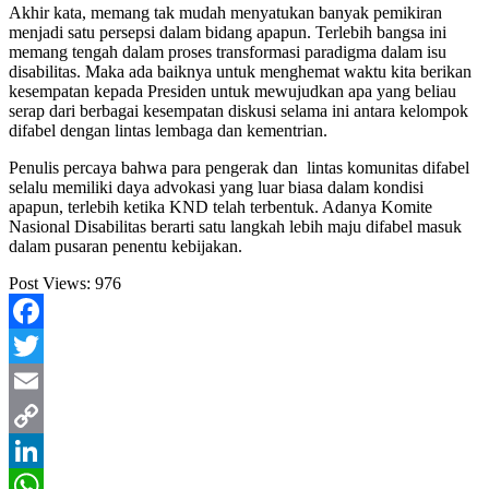
Akhir kata, memang tak mudah menyatukan banyak pemikiran
menjadi satu persepsi dalam bidang apapun. Terlebih bangsa ini
memang tengah dalam proses transformasi paradigma dalam isu
disabilitas. Maka ada baiknya untuk menghemat waktu kita berikan
kesempatan kepada Presiden untuk mewujudkan apa yang beliau
serap dari berbagai kesempatan diskusi selama ini antara kelompok
difabel dengan lintas lembaga dan kementrian.
Penulis percaya bahwa para pengerak dan lintas komunitas difabel
selalu memiliki daya advokasi yang luar biasa dalam kondisi
apapun, terlebih ketika KND telah terbentuk. Adanya Komite
Nasional Disabilitas berarti satu langkah lebih maju difabel masuk
dalam pusaran penentu kebijakan.
Post Views:
976
Facebook
Twitter
Email
Copy
Link
LinkedIn