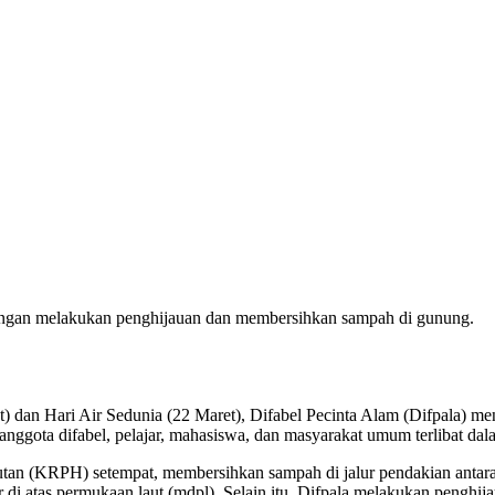
dengan melakukan penghijauan dan membersihkan sampah di gunung.
dan Hari Air Sedunia (22 Maret), Difabel Pecinta Alam (Difpala) m
ggota difabel, pelajar, mahasiswa, dan masyarakat umum terlibat dala
utan (KRPH) setempat, membersihkan sampah di jalur pendakian antar
r di atas permukaan laut (mdpl). Selain itu, Difpala melakukan peng