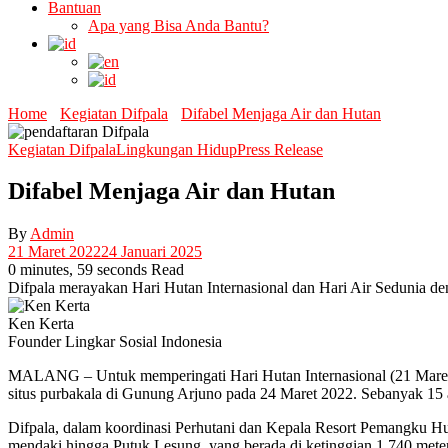
Bantuan
Apa yang Bisa Anda Bantu?
Home
Kegiatan Difpala
Difabel Menjaga Air dan Hutan
Kegiatan Difpala
Lingkungan Hidup
Press Release
Difabel Menjaga Air dan Hutan
By
Admin
21 Maret 2022
24 Januari 2025
0 minutes, 59 seconds Read
Difpala merayakan Hari Hutan Internasional dan Hari Air Sedunia 
Ken Kerta
Founder Lingkar Sosial Indonesia
MALANG – Untuk memperingati Hari Hutan Internasional (21 Maret) 
situs purbakala di Gunung Arjuno pada 24 Maret 2022. Sebanyak 15 an
Difpala, dalam koordinasi Perhutani dan Kepala Resort Pemangku H
mendaki hingga Putuk Lesung, yang berada di ketinggian 1.740 mete