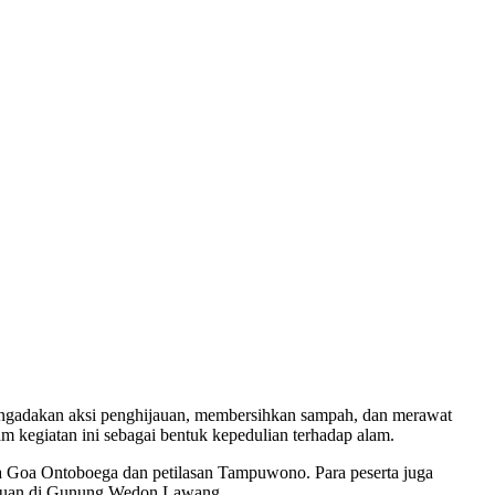
engadakan aksi penghijauan, membersihkan sampah, dan merawat
m kegiatan ini sebagai bentuk kepedulian terhadap alam.
a Goa Ontoboega dan petilasan Tampuwono. Para peserta juga
hijauan di Gunung Wedon Lawang.