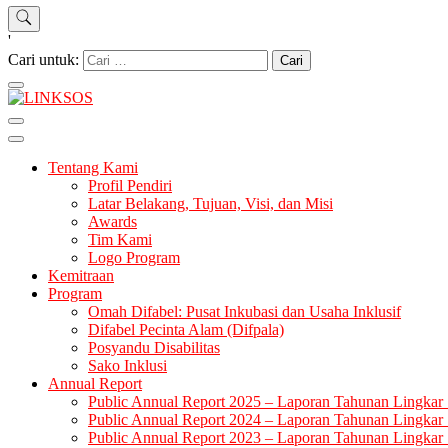
'
Cari untuk:
LINKSOS
Tentang Kami
Profil Pendiri
Latar Belakang, Tujuan, Visi, dan Misi
Awards
Tim Kami
Logo Program
Kemitraan
Program
Omah Difabel: Pusat Inkubasi dan Usaha Inklusif
Difabel Pecinta Alam (Difpala)
Posyandu Disabilitas
Sako Inklusi
Annual Report
Public Annual Report 2025 – Laporan Tahunan Lingkar 
Public Annual Report 2024 – Laporan Tahunan Lingkar 
Public Annual Report 2023 – Laporan Tahunan Lingkar 