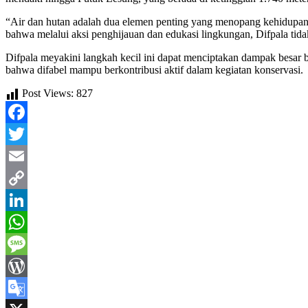
“Air dan hutan adalah dua elemen penting yang menopang kehidupan 
bahwa melalui aksi penghijauan dan edukasi lingkungan, Difpala tid
Difpala meyakini langkah kecil ini dapat menciptakan dampak besar 
bahwa difabel mampu berkontribusi aktif dalam kegiatan konservasi.
Post Views:
827
Facebook
Twitter
Email
Copy
Link
LinkedIn
WhatsApp
Message
WordPress