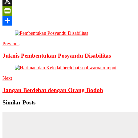
Google
Translate
X
PrintFriendly
Share
Previous
Juknis Pembentukan Posyandu Disabilitas
Next
Jangan Berdebat dengan Orang Bodoh
Similar Posts