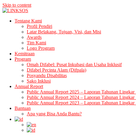
Skip to content
LINKSOS
Tentang Kami
Profil Pendiri
Latar Belakang, Tujuan, Visi, dan Misi
Awards
Tim Kami
Logo Program
Kemitraan
Program
Omah Difabel: Pusat Inkubasi dan Usaha Inklusif
Difabel Pecinta Alam (Difpala)
Posyandu Disabilitas
Sako Inklusi
Annual Report
Public Annual Report 2025 – Laporan Tahunan Lingkar 
Public Annual Report 2024 – Laporan Tahunan Lingkar 
Public Annual Report 2023 – Laporan Tahunan Lingkar 
Bantuan
Apa yang Bisa Anda Bantu?