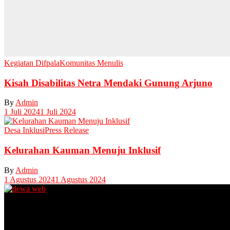
Kegiatan Difpala
Komunitas Menulis
Kisah Disabilitas Netra Mendaki Gunung Arjuno
By
Admin
1 Juli 2024
1 Juli 2024
Desa Inklusi
Press Release
Kelurahan Kauman Menuju Inklusif
By
Admin
1 Agustus 2024
1 Agustus 2024
Unit Layanan Disabilitas (ULD)
Kantor Camat Lawang, Jl. Thamrin 2, Lawang Kabupaten Malang.