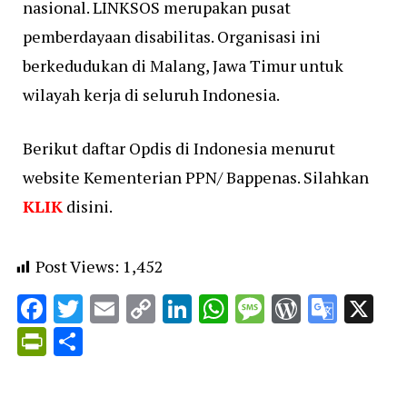
nasional. LINKSOS merupakan pusat
pemberdayaan disabilitas. Organisasi ini
berkedudukan di Malang, Jawa Timur untuk
wilayah kerja di seluruh Indonesia.
Berikut daftar Opdis di Indonesia menurut
website Kementerian PPN/ Bappenas. Silahkan
KLIK
disini.
Post Views:
1,452
Facebook
Twitter
Email
Copy
LinkedIn
WhatsApp
Message
WordPr
Goog
X
Link
Trans
PrintFriendly
Share