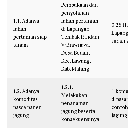
Pembukaan dan
pengolahan
1.1. Adanya
lahan pertanian
0,25 H
lahan
di Lapangan
Lapan
pertanian siap
Tembak Rindam
sudah 
tanam
V/Brawijaya,
Desa Bedali,
Kec. Lawang,
Kab. Malang
1.2.1.
1.2. Adanya
1 komu
Melakukan
komoditas
dipasa
penanaman
pasca panen
contoh
jagung beserta
jagung
jagung
konsekuensinya