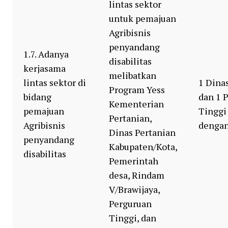
lintas sektor
untuk pemajuan
Agribisnis
penyandang
1.7. Adanya
disabilitas
kerjasama
melibatkan
lintas sektor di
1 Dina
Program Yess
bidang
dan 1 
Kementerian
pemajuan
Tinggi
Pertanian,
Agribisnis
dengan
Dinas Pertanian
penyandang
Kabupaten/Kota,
disabilitas
Pemerintah
desa, Rindam
V/Brawijaya,
Perguruan
Tinggi, dan