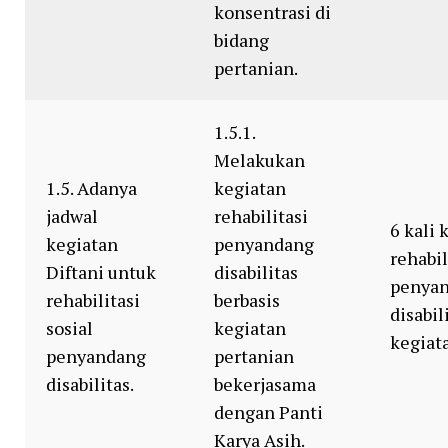
konsentrasi di
bidang
pertanian.
1.5.1.
Melakukan
1.5. Adanya
kegiatan
jadwal
rehabilitasi
6 kali 
kegiatan
penyandang
rehabil
Diftani untuk
disabilitas
penya
rehabilitasi
berbasis
disabil
sosial
kegiatan
kegiat
penyandang
pertanian
disabilitas.
bekerjasama
dengan Panti
Karya Asih.