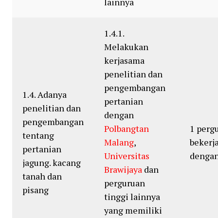
lainnya
1.4.1.
Melakukan
kerjasama
penelitian dan
pengembangan
1.4. Adanya
pertanian
penelitian dan
dengan
pengembangan
Polbangtan
1 perg
tentang
Malang
,
bekerj
pertanian
Universitas
dengan
jagung. kacang
Brawijaya
dan
tanah dan
perguruan
pisang
tinggi lainnya
yang memiliki