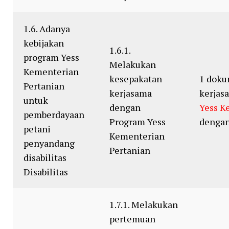
1.6. Adanya
kebijakan
1.6.1.
program Yess
Melakukan
Kementerian
kesepakatan
1 dok
Pertanian
kerjasama
kerjas
untuk
dengan
Yess K
pemberdayaan
Program Yess
denga
petani
Kementerian
penyandang
Pertanian
disabilitas
Disabilitas
1.7.1. Melakukan
pertemuan