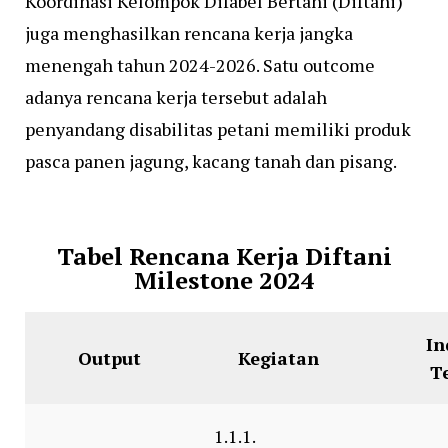
Koordinasi Kelompok Difabel Bertani (Diftani)
juga menghasilkan rencana kerja jangka
menengah tahun 2024-2026. Satu outcome
adanya rencana kerja tersebut adalah
penyandang disabilitas petani memiliki produk
pasca panen jagung, kacang tanah dan pisang.
Tabel Rencana Kerja Diftani
Milestone 2024
In
Output
Kegiatan
T
1.1.1.