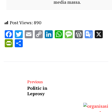
media massa.
Post Views:
890
Facebook
Twitter
Email
Copy
LinkedIn
WhatsApp
Message
WordPr
Goog
X
Link
Trans
PrintFriendly
Share
Previous
Politic in
Leprosy