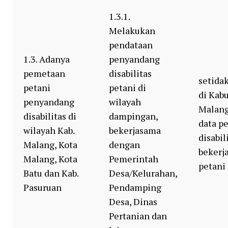
1.3.1.
Melakukan
pendataan
1.3. Adanya
penyandang
pemetaan
disabilitas
setida
petani
petani di
di Kab
penyandang
wilayah
Malang
disabilitas di
dampingan,
data p
wilayah Kab.
bekerjasama
disabil
Malang, Kota
dengan
bekerj
Malang, Kota
Pemerintah
petani
Batu dan Kab.
Desa/Kelurahan,
Pasuruan
Pendamping
Desa, Dinas
Pertanian dan