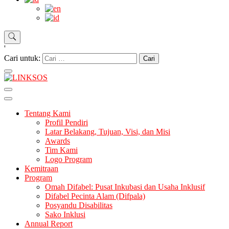
'
Cari untuk:
LINKSOS
Tentang Kami
Profil Pendiri
Latar Belakang, Tujuan, Visi, dan Misi
Awards
Tim Kami
Logo Program
Kemitraan
Program
Omah Difabel: Pusat Inkubasi dan Usaha Inklusif
Difabel Pecinta Alam (Difpala)
Posyandu Disabilitas
Sako Inklusi
Annual Report