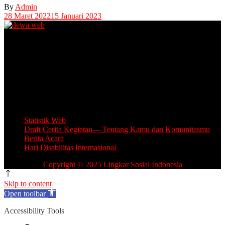
By
Admin
28 Maret 2022
15 Januari 2023
Unit Layanan Disabilitas (ULD)
Kantor Camat Lawang, Jl. Thamrin 2, Lawang Kabupaten Malang.
Share Office Lingkar Sosial
Lantai 5 Gedung MCC, Jl A Yani 53, Blimbing, Kota Malang.
Email: info.lingkarsosial@gmail.com
WA Official: 085764639993
Statistik Web
Draft Cerita Kegiatan— Tentang Kamu dan Komunitasmu
Berita Acara
Hari Disabilitas Internasional
Copyright © 2025 Lingkar Sosial Indonesia
Skip to content
Open toolbar
Accessibility Tools