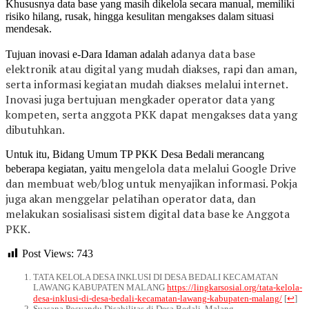
Khususnya data base yang masih dikelola secara manual, memiliki
risiko hilang, rusak, hingga kesulitan mengakses dalam situasi
mendesak.
danya data base
Tujuan inovasi e-Dara Idaman adalah a
elektronik atau digital yang mudah diakses, rapi dan aman,
serta i
nformasi kegiatan mudah diakses melalui internet.
Inovasi juga bertujuan mengkader
operator data yang
kompeten, serta a
nggota PKK dapat mengakses data yang
dibutuhkan.
Untuk itu, Bidang Umum TP PKK Desa Bedali merancang
engelola data melalui Google Drive
beberapa kegiatan, yaitu m
dan m
embuat web/blog untuk menyajikan informasi. Pokja
juga akan menggelar pelatihan operator data, dan
melakukan s
osialisasi sistem digital data base ke Anggota
PKK.
Post Views:
743
TATA KELOLA DESA INKLUSI DI DESA BEDALI KECAMATAN
LAWANG KABUPATEN MALANG
https://lingkarsosial.org/tata-kelola-
desa-inklusi-di-desa-bedali-kecamatan-lawang-kabupaten-malang/
[
↩
]