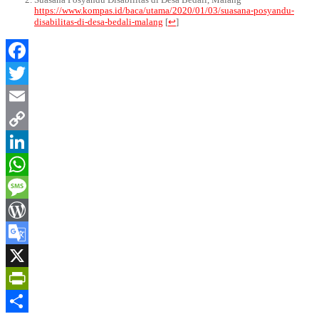
Suasana Posyandu Disabilitas di Desa Bedali, Malang
https://www.kompas.id/baca/utama/2020/01/03/suasana-posyandu-
disabilitas-di-desa-bedali-malang
[
↩
]
Facebook
Twitter
Email
Copy
Link
LinkedIn
WhatsApp
Message
WordPress
Google
Translate
X
PrintFriendly