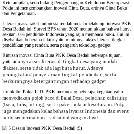
Keterampilan, serta bidang Pengembangan Kehidupan Berkoperasi.
Pokja ini mengembangkan inovasi Cinta Buta, artinya Cinta Buku
dan Pengetahuan.
Literasi masyarakat Indonesia rendah melatarbelakangi inovasi PKK
Desa Bedali ini. Survei BPS tahun 2020 menunjukkan bahwa hanya
sekitar 10% penduduk Indonesia yang rajin membaca buku. Hal ini
disebabkan beberapa faktor yaitu minimnya akses literasi, tingkat
pendidikan yang rendah, serta pengaruh teknologi gadget.
Rintisan inovasi Cinta Buta PKK Desa Bedali beberapa tujuan,
danya akses literasi di tingkat desa yang mudah
yaitu a
diakses, serta t
idak ada lagi buta huruf.
Adanya
peningkatan/ penyetaraan tingkat pendidikan, serta
b
erkurangnya ketergantungan terhadap gadget
Untuk itu, Pokja II TP PKK merancang beberapa kegiatan yaitu
enyediakan pojok baca di Balai Desa,
pelatihan calistung
m
(baca, tulis, hitung), serta paket belajar kesetaraan. Pokja
juga mengadakan kelas bahasa isyarat Indonesia dan
event
berbasis permainan tradisional yang inklusif