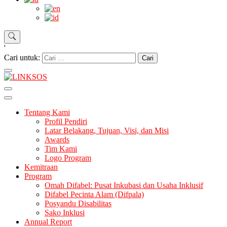
'
Cari untuk:
LINKSOS
Tentang Kami
Profil Pendiri
Latar Belakang, Tujuan, Visi, dan Misi
Awards
Tim Kami
Logo Program
Kemitraan
Program
Omah Difabel: Pusat Inkubasi dan Usaha Inklusif
Difabel Pecinta Alam (Difpala)
Posyandu Disabilitas
Sako Inklusi
Annual Report