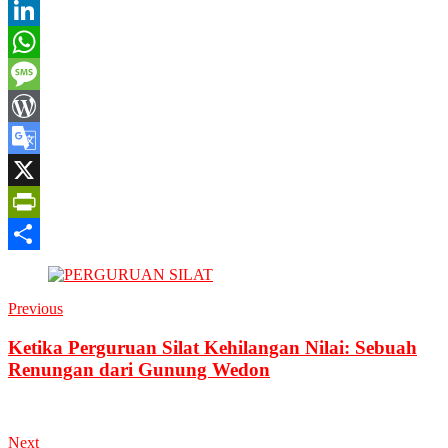
Copy
Link
LinkedIn
WhatsApp
Message
WordPress
Google
Translate
X
PrintFriendly
Share
Previous
Ketika Perguruan Silat Kehilangan Nilai: Sebuah
Renungan dari Gunung Wedon
Next