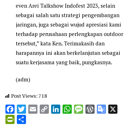
even Arei Talkshow Indofest 2023, selain
sebagai salah satu strategi pengembangan
jaringan, juga sebagai wujud apresiasi kami
terhadap perusahaan perlengkapan outdoor
tersebut,” kata Ken. Terimakasih dan
harapannya ini akan berkelanjutan sebagai
suatu kerjasama yang baik, pungkasnya.
(adm)
Post Views:
718
Facebook
Twitter
Email
Copy
LinkedIn
WhatsApp
Message
WordPr
Goog
X
Link
Trans
PrintFriendly
Share