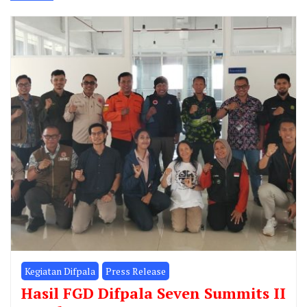
Kegiatan Difpala
Press Release
Hasil FGD Difpala Seven Summits II