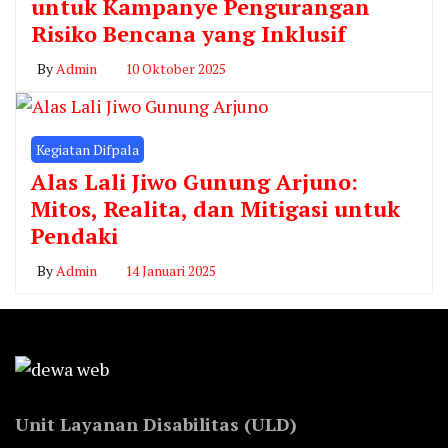
untuk Kampanye Pengurangan
Risiko Bencana yang Inklusif
By
Admin
10 Oktober 2025
Kegiatan Difpala
Alas Lali Jiwo Gunung Arjuno:
Mitos, Realita, dan Mitigasi untuk
Pendaki
By
Admin
14 Januari 2025
Unit Layanan Disabilitas (ULD)