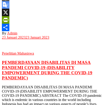
WordPress
Google
Translate
X
PrintFriendly
By
Admin
Share
23 Januari 2023
23 Januari 2023
Penelitian Mahasiswa
PEMBERDAYAAN DISABILITAS DI MASA
PANDEMI COVID-19 (DISABILITY
EMPOWERMENT DURING THE COVID-19
PANDEMIC)
PEMBERDAYAAN DISABILITAS DI MASA PANDEMI
COVID-19 (DISABILITY EMPOWERMENT DURING THE
COVID-19 PANDEMIC) ABSTRACT The COVID-19 pandemic
which is endemic in various countries in the world including
Indonesia has had an impact on various aspects of people’s lives.