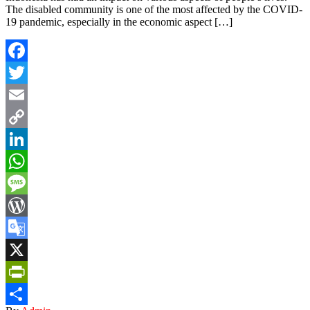
The disabled community is one of the most affected by the COVID-
19 pandemic, especially in the economic aspect […]
Facebook
Twitter
Email
Copy
Link
LinkedIn
WhatsApp
Message
WordPress
Google
Translate
X
PrintFriendly