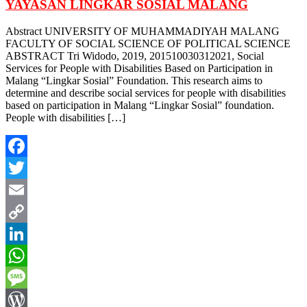
YAYASAN LINGKAR SOSIAL MALANG
Abstract UNIVERSITY OF MUHAMMADIYAH MALANG
FACULTY OF SOCIAL SCIENCE OF POLITICAL SCIENCE
ABSTRACT Tri Widodo, 2019, 201510030312021, Social
Services for People with Disabilities Based on Participation in
Malang “Lingkar Sosial” Foundation. This research aims to
determine and describe social services for people with disabilities
based on participation in Malang “Lingkar Sosial” foundation.
People with disabilities […]
Facebook
Twitter
Email
Copy
Link
LinkedIn
WhatsApp
Message