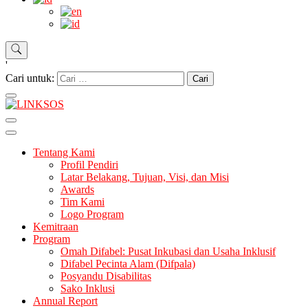
'
Cari untuk:
LINKSOS
Tentang Kami
Profil Pendiri
Latar Belakang, Tujuan, Visi, dan Misi
Awards
Tim Kami
Logo Program
Kemitraan
Program
Omah Difabel: Pusat Inkubasi dan Usaha Inklusif
Difabel Pecinta Alam (Difpala)
Posyandu Disabilitas
Sako Inklusi
Annual Report