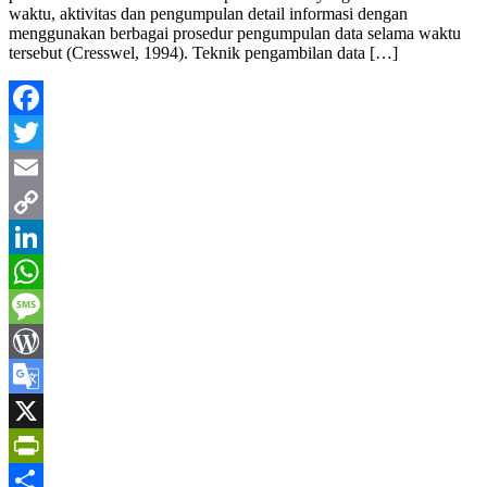
waktu, aktivitas dan pengumpulan detail informasi dengan
menggunakan berbagai prosedur pengumpulan data selama waktu
tersebut (Cresswel, 1994). Teknik pengambilan data […]
Facebook
Twitter
Email
Copy
Link
LinkedIn
WhatsApp
Message
WordPress
Google
Translate
X
PrintFriendly