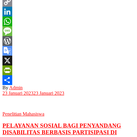
Email
Copy
Link
LinkedIn
WhatsApp
Message
WordPress
Google
Translate
X
PrintFriendly
By
Admin
Share
23 Januari 2023
23 Januari 2023
Penelitian Mahasiswa
PELAYANAN SOSIAL BAGI PENYANDANG
DISABILITAS BERBASIS PARTISIPASI DI