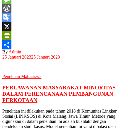
Message
WordPress
Google
Translate
X
PrintFriendly
By
Admin
Share
25 Januari 2023
25 Januari 2023
Penelitian Mahasiswa
PERLAWANAN MASYARAKAT MINORITAS
DALAM PERENCANAAN PEMBANGUNAN
PERKOTAAN
Penelitian ini dilakukan pada tahun 2018 di Komunitas Lingkar
Sosial (LINKSOS) di Kota Malang, Jawa Timur. Metode yang
digunakan di dalam penelitian ini adalah kualitatif dengan
pendekatan studi kasus. Model penelitian ini yang dibatasi oleh