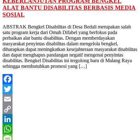
KEBERLANJUTAN PROGRAM BENGKEL
ALAT BANTU DISABILITAS BERBASIS MEDIA
SOSIAL
ABSTRAK Bengkel Disabilitas di Desa Bedali merupakan salah
satu program kerja dari Omah Difabel yang berfokus pada
perbaikan alat bantu disabilitas. Dengan memberdayakan
masyarakat penyintas disabilitas dalam mengelola bengkel,
diharapkan dapat meningkatkan kesejahteraan masyarakat disabilitas
dan dapat menghapus pandangan negatif mengenai penyintas
disabilitas. Bengkel Disabilitas ini tergolong baru di Malang Raya
sehingga membutuhkan promosi yang […]
Facebook
Twitter
Email
Copy
Link
LinkedIn
WhatsApp