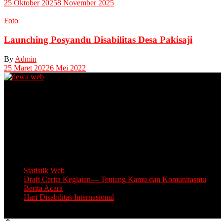
25 Oktober 2025
8 November 2025
Foto
Launching Posyandu Disabilitas Desa Pakisaji
By
Admin
25 Maret 2022
6 Mei 2022
Unit Layanan Disabilitas (ULD)
Kantor Camat Lawang, Jl. Thamrin 2, Lawang Kabupaten Malang.
Share Office Lingkar Sosial
Lantai 5 Gedung MCC, Jl A Yani 53, Blimbing, Kota Malang.
Email: info.lingkarsosial@gmail.com
WA Official: 085764639993
Statistik Web
Draft Cerita Kegiatan— Tentang Kamu dan Komunitasmu
Berita Acara
Hari Disabilitas Internasional