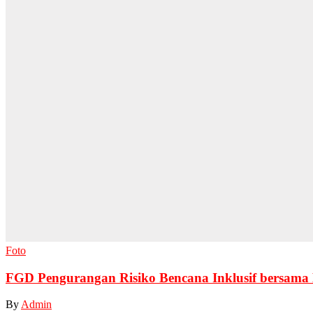
Foto
FGD Pengurangan Risiko Bencana Inklusif bersa
By
Admin