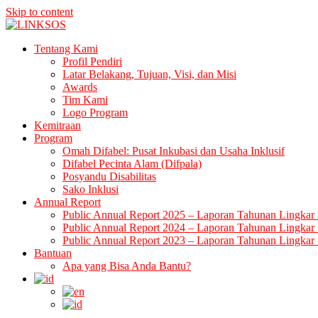
Skip to content
LINKSOS
Tentang Kami
Profil Pendiri
Latar Belakang, Tujuan, Visi, dan Misi
Awards
Tim Kami
Logo Program
Kemitraan
Program
Omah Difabel: Pusat Inkubasi dan Usaha Inklusif
Difabel Pecinta Alam (Difpala)
Posyandu Disabilitas
Sako Inklusi
Annual Report
Public Annual Report 2025 – Laporan Tahunan Lingkar 
Public Annual Report 2024 – Laporan Tahunan Lingkar 
Public Annual Report 2023 – Laporan Tahunan Lingkar 
Bantuan
Apa yang Bisa Anda Bantu?