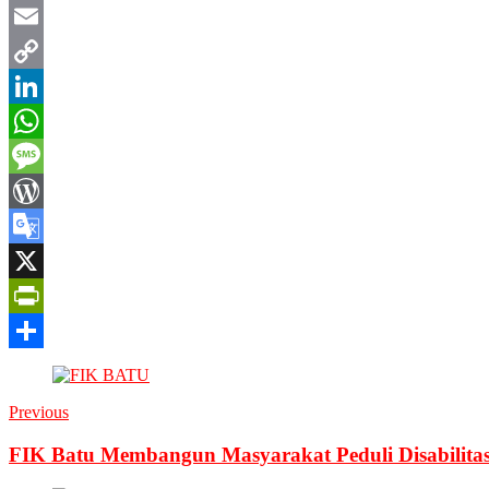
Twitter
Email
Copy
Link
LinkedIn
WhatsApp
Message
WordPress
Google
Translate
X
PrintFriendly
Share
Previous
FIK Batu Membangun Masyarakat Peduli Disabilitas