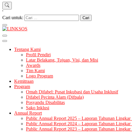
'
Cari untuk:
LINKSOS
Tentang Kami
Profil Pendiri
Latar Belakang, Tujuan, Visi, dan Misi
Awards
Tim Kami
Logo Program
Kemitraan
Program
Omah Difabel: Pusat Inkubasi dan Usaha Inklusif
Difabel Pecinta Alam (Difpala)
Posyandu Disabilitas
Sako Inklusi
Annual Report
Public Annual Report 2025 – Laporan Tahunan Lingkar 
Public Annual Report 2024 – Laporan Tahunan Lingkar 
Public Annual Report 2023 – Laporan Tahunan Lingkar 