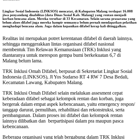
Lingkar Sosial Indonesia (LINKSOS) mencatat, di Kabupaten Malang terdapat 16.008
jiwa penyandang disabilitas (data Dinas Sosial Kab. Malang) yang rentan menjadi
korban bencana alam. Mereka tersebar di 33 Kecamatan. Selain sarana prasarana yang
belum akses difabel juga mereka hampir semuanya belum pernah mendapatkan pelatihan
menghadapi bencana alam. Juga dalam kepanikan difabel kerap kali ditinggalkan.
Realitas ini merupakan potret kerentanan difabel di daerah lainnya,
sehingga menggerakkan lintas organisasi difabel nasional
membentuk Tim Relawan Kemanusiaan (TRK) Inklusi yang
diantaranya untuk merespon gempa bumi berkekuatan 6,7 di
Malang belum lama.
TRK Inklusi Omah Difabel, berpusat di Sekretariat Lingkar Sosial
Indonesia (LINKSOS), Jl Yos Sudarso RT 4 RW 7 Desa Bedali,
Kecamatan Lawang, Kabupaten Malang.
TRK Inklusi Omah Difabel selain melalukan assesment cepat
keberadaan difabel sebagai kelompok rentan dan korban, juga
bergerak dalam empat aspek kebencanaan, yaitu emergency respon/
tanggap darurat, pemulihan, rehabilitasi dan rekonstruksi, serta
pembangunan. Dalam proses ini difabel dan kelompok rentan
lainnya dilibatkan dan berpartisipasi dalam pra maupun pasca
kebencanaan.
Beberapa organisasi yang telah bergabung dalam TRK Inklusi