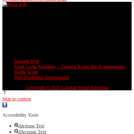
Unit Layanan Disabilitas (ULD)
Kantor Camat Lawang, Jl. Thamrin 2, Lawang Kabupaten Malang.
Share Office Lingkar Sosial
Lantai 5 Gedung MCC, Jl A Yani 53, Blimbing, Kota Malang.
Email: info.lingkarsosial@gmail.com
WA Official: 085764639993
Statistik Web
Draft Cerita Kegiatan— Tentang Kamu dan Komunitasmu
Berita Acara
Hari Disabilitas Internasional
Copyright © 2025 Lingkar Sosial Indonesia
Skip to content
Open
toolbar
Accessibility Tools
Increase Text
Decrease Text