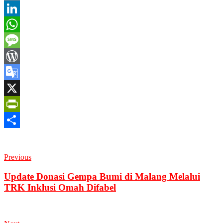
Copy
Link
LinkedIn
WhatsApp
Message
WordPress
Google
Translate
X
PrintFriendly
Share
Previous
Update Donasi Gempa Bumi di Malang Melalui
TRK Inklusi Omah Difabel