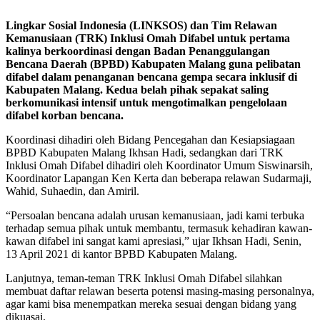
Lingkar Sosial Indonesia (LINKSOS) dan Tim Relawan
Kemanusiaan (TRK) Inklusi Omah Difabel untuk pertama
kalinya berkoordinasi dengan Badan Penanggulangan
Bencana Daerah (BPBD) Kabupaten Malang guna pelibatan
difabel dalam penanganan bencana gempa secara inklusif di
Kabupaten Malang. Kedua belah pihak sepakat saling
berkomunikasi intensif untuk mengotimalkan pengelolaan
difabel korban bencana.
Koordinasi dihadiri oleh Bidang Pencegahan dan Kesiapsiagaan
BPBD Kabupaten Malang Ikhsan Hadi, sedangkan dari TRK
Inklusi Omah Difabel dihadiri oleh Koordinator Umum Siswinarsih,
Koordinator Lapangan Ken Kerta dan beberapa relawan Sudarmaji,
Wahid, Suhaedin, dan Amiril.
“Persoalan bencana adalah urusan kemanusiaan, jadi kami terbuka
terhadap semua pihak untuk membantu, termasuk kehadiran kawan-
kawan difabel ini sangat kami apresiasi,” ujar Ikhsan Hadi, Senin,
13 April 2021 di kantor BPBD Kabupaten Malang.
Lanjutnya, teman-teman TRK Inklusi Omah Difabel silahkan
membuat daftar relawan beserta potensi masing-masing personalnya,
agar kami bisa menempatkan mereka sesuai dengan bidang yang
dikuasai.