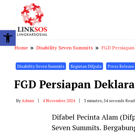
LINKSOS
Open toolbar
Home
Disability Seven Summits
FGD Persiapan 
Disability Seven Summits
Kegiatan Difpala
Press Release
FGD Persiapan Deklara
By
Admin
4 November 2024
3 minutes, 54 seconds Read
Difabel Pecinta Alam (Dif
Seven Summits. Bergabung