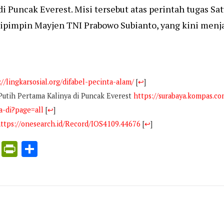
i Puncak Everest. Misi tersebut atas perintah tugas 
 dipimpin Mayjen TNI Prabowo Subianto, yang kini menja
://lingkarsosial.org/difabel-pecinta-alam/
[
↩
]
Putih Pertama Kalinya di Puncak Everest
https://surabaya.kompas.c
a-di?page=all
[
↩
]
ttps://onesearch.id/Record/IOS4109.44676
[
↩
]
ress
ogle
X
PrintFriendly
Share
nslate