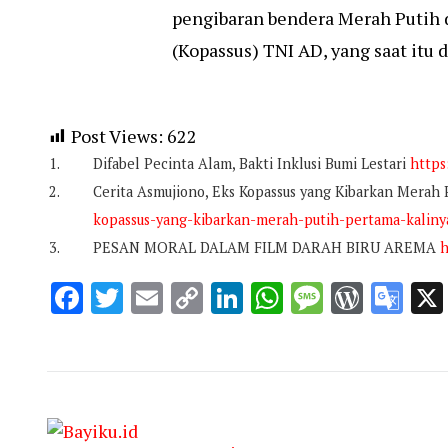
pengibaran bendera Merah Putih d
(Kopassus) TNI AD, yang saat itu
Post Views:
622
Difabel Pecinta Alam, Bakti Inklusi Bumi Lestari
https
Cerita Asmujiono, Eks Kopassus yang Kibarkan Merah 
kopassus-yang-kibarkan-merah-putih-pertama-kaliny
PESAN MORAL DALAM FILM DARAH BIRU AREMA
h
Facebook
Twitter
Email
Copy
LinkedIn
WhatsApp
Message
WordP
Go
Link
Tra