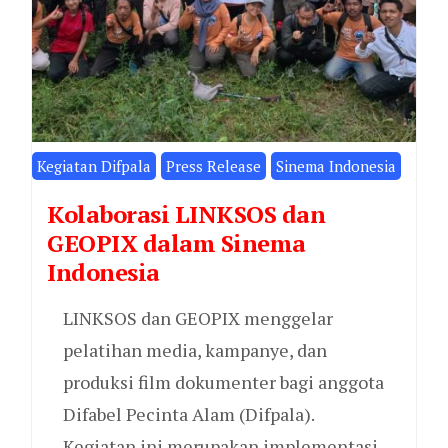
Kegiatan Difpala
Press Release
Sinema Indonesia
Kolaborasi LINKSOS dan
GEOPIX dalam Sinema
Indonesia
LINKSOS dan GEOPIX menggelar
pelatihan media, kampanye, dan
produksi film dokumenter bagi anggota
Difabel Pecinta Alam (Difpala).
Kegiatan ini merupakan implementasi