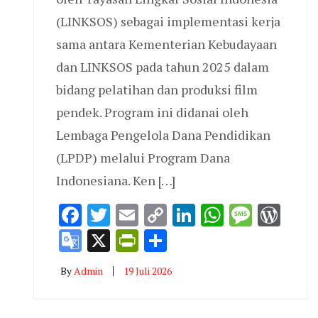
(LINKSOS) sebagai implementasi kerja
sama antara Kementerian Kebudayaan
dan LINKSOS pada tahun 2025 dalam
bidang pelatihan dan produksi film
pendek. Program ini didanai oleh
Lembaga Pengelola Dana Pendidikan
(LPDP) melalui Program Dana
Indonesiana. Ken […]
Facebook
Twitter
Email
Copy
LinkedIn
WhatsAp
Messa
Wor
Link
Google
X
PrintFriendly
Share
Translate
By
Admin
19 Juli 2026