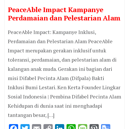
PeaceAble Impact Kampanye
Perdamaian dan Pelestarian Alam
PeaceAble Impact: Kampanye Inklusi,
Perdamaian dan Pelestarian Alam PeaceAble
Impact merupakan gerakan inklusif untuk
toleransi, perdamaian, dan pelestarian alam di
kalangan anak muda. Gerakan ini bagian dari
misi Difabel Pecinta Alam (Difpala) Bakti
Inklusi Bumi Lestari. Ken Kerta Founder Lingkar
Sosial Indonesia | Pembina Difabel Pecinta Alam
Kehidupan di dunia saat ini menghadapi
tantangan besar, […]
Facebook
Twitter
Email
Copy
LinkedIn
WhatsApp
Message
WordPr
Goo