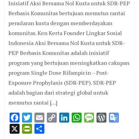
Inisiatif Aksi Bersama Nol Kusta untuk SDR-PEP
Berbasis Komunitas bertujuan memutus rantai
penularan kusta dengan memberdayakan
komunitas. Ken Kerta Founder Lingkar Sosial
Indonesia Aksi Bersama Nol Kusta untuk SDR-
PEP Berbasis Komunitas adalah inisiatif
program yang bertujuan meningkatkan cakupan
program Single Dose Rifampicin – Post-
Exposure Prophylaxis (SDR-PEP). SDR-PEP
adalah bagian dari strategi global untuk
memutus rantai […]
Facebook
Twitter
Email
Copy
LinkedIn
WhatsApp
Message
WordPr
Goo
Link
Tran
X
PrintFriendly
Share