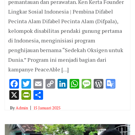
pemantauan dan perawatan. Ken Kerta Founder
Lingkar Sosial Indonesia | Pembina Difabel
Pecinta Alam Difabel Pecinta Alam (Difpala),
kelompok disabilitas pendaki gunung pertama
di Indonesia, menginisiasi program
penghijauan bernama “Sedekah Oksigen untuk
Dunia.” Program ini menjadi bagian dari
kampanye PeaceAble […]
Facebook
Twitter
Email
Copy
LinkedIn
WhatsApp
Message
WordPr
Goo
Link
Tran
X
PrintFriendly
Share
By
Admin
15 Januari 2025