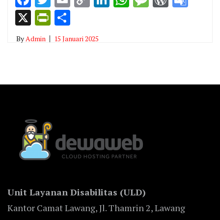
Link
Tran
X
PrintFriendly
Share
By
Admin
15 Januari 2025
Unit Layanan Disabilitas (ULD)
Kantor Camat Lawang, Jl. Thamrin 2, Lawang