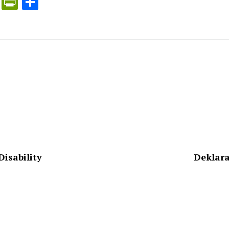
ress
ogle
X
PrintFriendly
Share
nslate
isability
Deklara