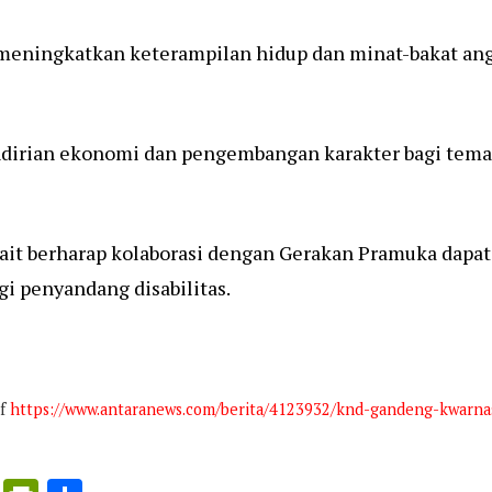
eningkatkan keterampilan hidup dan minat-bakat anggo
irian ekonomi dan pengembangan karakter bagi teman-
kait berharap kolaborasi dengan Gerakan Pramuka dapa
i penyandang disabilitas.
if
https://www.antaranews.com/berita/4123932/knd-gandeng-kwarnas