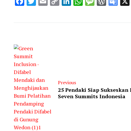
Facebook
Twitter
Email
Copy
LinkedIn
WhatsApp
Message
WordP
Go
Link
Tra
Previous
25 Pendaki Siap Sukseskan D
Seven Summits Indonesia