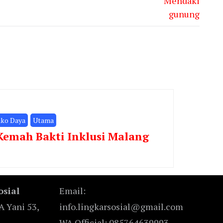
ako Daya
Utama
emah Bakti Inklusi Malang
osial
Email:
A Yani 53,
info.lingkarsosial@gmail.com
WA Official: 085764639993