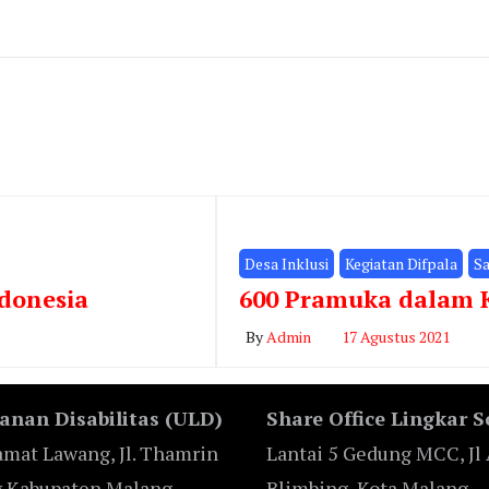
Desa Inklusi
Kegiatan Difpala
S
ndonesia
600 Pramuka dalam K
By
Admin
17 Agustus 2021
anan Disabilitas (ULD)
Share Office Lingkar S
mat Lawang, Jl. Thamrin
Lantai 5 Gedung MCC, Jl 
g Kabupaten Malang.
Blimbing, Kota Malang.