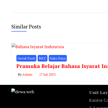
Similar Posts
Gerak Pasti
MCC
Sako Daya
Pramuka Belajar Bahasa Isyarat I
By
Admin
17 Juli 2023
Unit Lay
Kantor Ca
2, Lawan