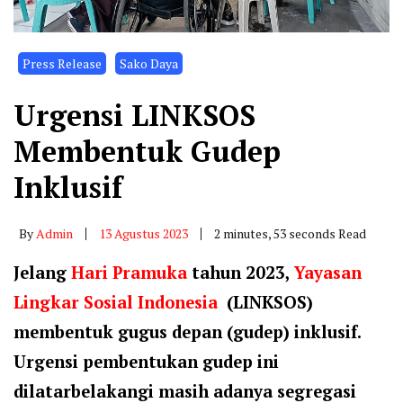
Press Release
Sako Daya
Urgensi LINKSOS
Membentuk Gudep
Inklusif
By
Admin
13 Agustus 2023
2 minutes, 53 seconds Read
Jelang
Hari Pramuka
tahun 2023,
Yayasan
Lingkar Sosial Indonesia
(LINKSOS)
membentuk gugus depan (gudep) inklusif.
Urgensi pembentukan gudep ini
dilatarbelakangi masih adanya segregasi