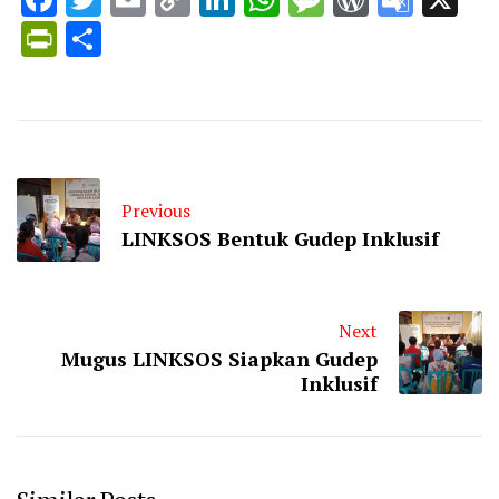
Link
Trans
PrintFriendly
Share
Previous
LINKSOS Bentuk Gudep Inklusif
Next
Mugus LINKSOS Siapkan Gudep
Inklusif