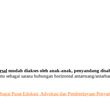
rsal
mudah diakses oleh anak-anak, penyandang disabi
tu sebagai sarana hubungan horizontal antarruang/antarb
ebagai Pusat Edukasi, Advokasi dan Pemberdayaan Penyan