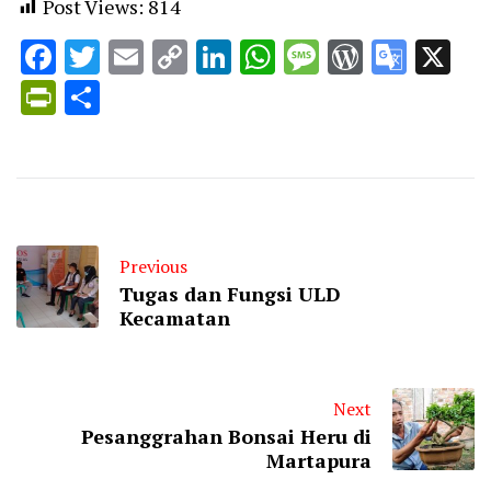
Post Views:
814
Facebook
Twitter
Email
Copy
LinkedIn
WhatsApp
Message
WordPr
Goog
X
Link
Trans
PrintFriendly
Share
Previous
Tugas dan Fungsi ULD
Kecamatan
Next
Pesanggrahan Bonsai Heru di
Martapura