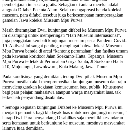
pembelajaran ini secara gratis. Sebagian di antara mereka adalah
anggota Difabel Pecinta Alam. Selain mengapreasi benda koleksi
museum, para difabel tersebut juga berkesempatan memperagakan
gamelan Jawa koleksi Museum Mpu Purwa.
Masih diterangkan Dwi, kunjungan difabel ke Museum Mpu Purwa
ini disamping untuk memperingati “Hari Museum Internasional”,
juga penggiatan kembali kunjungan museum pasca Pandemi Covid-
19. Aktivasi ini sangat penting, mengingat bahwa lokasi Museum
Mpu Purwa berada di areal “kantong perumahan” dan fasiltas umum
pada kawasan koridoor Jalan Soekarno-Hatta. Tepatnya, Museum
Mpu Purwa terletak di Perumahan Griya Santa, Jl Soekarno Hatta
210, Mojolangu, Lowokwaru, Kota Malang, Jawa Timur.
Pada kondisinya yang demikian, terang Dwi pihak Museum Mpu
Purwa mustilah aktif mempromosikan kunjungan museum dan rajin
menyelenggarakan kegiatan kemuseuman bagi publik. Khususnya
bagi para pelajar, mahasiswa ataupun warga masyarakat luas, tak
terkecuali penyandang disabilitas.
“Semoga kegiatan kunjungan Difabel ke Museum Mpu Purwa ini
menjadi pemantik bagi khalayak luas untuk mengunjungi museum,”
harap Dwi. Para penyandang Disabilitas saja memiliki kesandaran
serta kemauan untuk berkunjung ke museum, mestinya masyarakat
lainnya juga demikian.