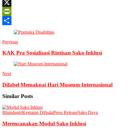
Google
Translate
X
PrintFriendly
Share
Previous
KAK Pra Sosialisasi Rintisan Sako Inklusi
Next
Difabel Memaknai Hari Museum Internasional
Similar Posts
Bhandagiri
Kegiatan Difpala
Press Release
Sako Daya
Merencanakan Modul Sako Inklusi