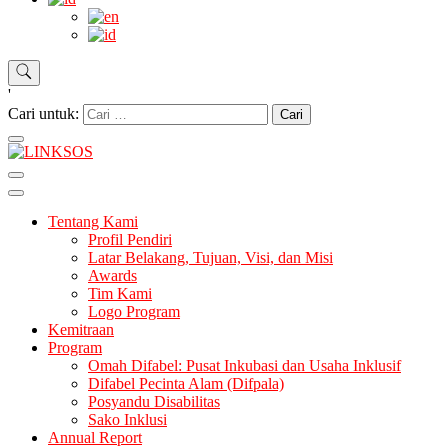
'
Cari untuk:
LINKSOS
Tentang Kami
Profil Pendiri
Latar Belakang, Tujuan, Visi, dan Misi
Awards
Tim Kami
Logo Program
Kemitraan
Program
Omah Difabel: Pusat Inkubasi dan Usaha Inklusif
Difabel Pecinta Alam (Difpala)
Posyandu Disabilitas
Sako Inklusi
Annual Report