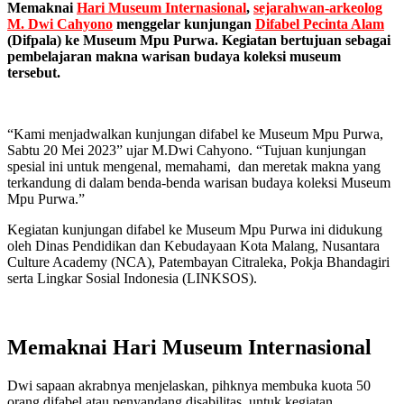
Memaknai
Hari Museum Internasional
,
sejarahwan-arkeolog
M. Dwi Cahyono
menggelar kunjungan
Difabel Pecinta Alam
(Difpala) ke Museum Mpu Purwa. Kegiatan bertujuan sebagai
pembelajaran makna warisan budaya koleksi museum
tersebut.
“Kami menjadwalkan kunjungan difabel ke Museum Mpu Purwa,
Sabtu 20 Mei 2023” ujar M.Dwi Cahyono. “Tujuan kunjungan
spesial ini untuk mengenal, memahami, dan meretak makna yang
terkandung di dalam benda-benda warisan budaya koleksi Museum
Mpu Purwa.”
Kegiatan kunjungan difabel ke Museum Mpu Purwa ini didukung
oleh Dinas Pendidikan dan Kebudayaan Kota Malang, Nusantara
Culture Academy (NCA), Patembayan Citraleka, Pokja Bhandagiri
serta Lingkar Sosial Indonesia (LINKSOS).
Memaknai Hari Museum Internasional
Dwi sapaan akrabnya menjelaskan, pihknya membuka kuota 50
orang difabel atau penyandang disabilitas untuk kegiatan