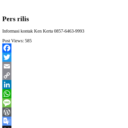
Pers rilis
Informasi kontak Ken Kerta 0857-6463-9993
Post Views:
585
Facebook
Twitter
Email
Copy
Link
LinkedIn
WhatsApp
Message
WordPress