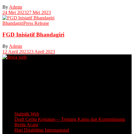
By
Admin
24 Mei 2023
27 Mei 2023
Bhandagiri
Press Release
FGD Inisiatif Bhandagiri
By
Admin
12 April 2023
23 April 2023
Unit Layanan Disabilitas (ULD)
Kantor Camat Lawang, Jl. Thamrin 2, Lawang Kabupaten Malang.
Share Office Lingkar Sosial
Lantai 5 Gedung MCC, Jl A Yani 53, Blimbing, Kota Malang.
Email: info.lingkarsosial@gmail.com
WA Official: 085764639993
Statistik Web
Draft Cerita Kegiatan— Tentang Kamu dan Komunitasmu
Berita Acara
Hari Disabilitas Internasional