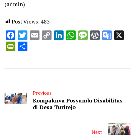
(admin)
Post Views:
485
Facebook
Twitter
Email
Copy
LinkedIn
WhatsApp
Message
WordPr
Goog
X
Link
Trans
PrintFriendly
Share
Previous
Kompaknya Posyandu Disabilitas
di Desa Turirejo
Next