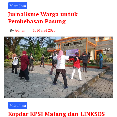
Mitra Jiwa
Jurnalisme Warga untuk
Pembebasan Pasung
By
Admin
10 Maret 2020
Mitra Jiwa
Kopdar KPSI Malang dan LINKSOS