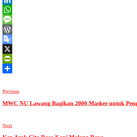
Link
LinkedIn
WhatsApp
Message
WordPress
Google
Translate
X
PrintFriendly
Share
Previous
MWC NU Lawang Bagikan 2000 Masker untuk Peng
Next