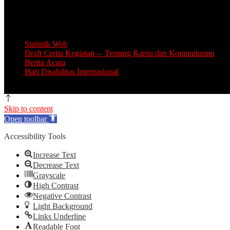
Email: info.lingkarsosial@gmail.com
WA Official: 085764639993
Statistik Web
Draft Cerita Kegiatan— Tentang Kamu dan Komunitasmu
Berita Acara
Hari Disabilitas Internasional
Skip to content
Open toolbar
Accessibility Tools
Increase Text
Decrease Text
Grayscale
High Contrast
Negative Contrast
Light Background
Links Underline
Readable Font