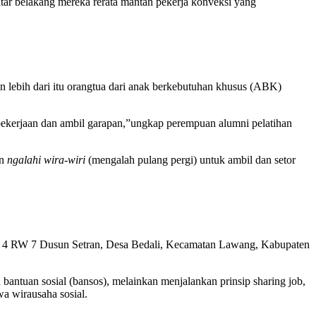
atar belakang mereka rerata mantan pekerja konveksi yang
lebih dari itu orangtua dari anak berkebutuhan khusus (ABK)
pekerjaan dan ambil garapan,”ungkap perempuan alumni pelatihan
an
ngalahi wira-wiri
(mengalah pulang pergi) untuk ambil dan setor
RT 4 RW 7 Dusun Setran, Desa Bedali, Kecamatan Lawang, Kabupaten
antuan sosial (bansos), melainkan menjalankan prinsip sharing job,
wa wirausaha sosial.