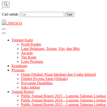
'
Cari untuk:
LINKSOS
Tentang Kami
Profil Pendiri
Latar Belakang, Tujuan, Visi, dan Misi
Awards
Tim Kami
Logo Program
Kemitraan
Program
Omah Difabel: Pusat Inkubasi dan Usaha Inklusif
Difabel Pecinta Alam (Difpala)
Posyandu Disabilitas
Sako Inklusi
Annual Report
Public Annual Report 2025 – Laporan Tahunan Lingkar 
Public Annual Report 2024 – Laporan Tahunan Lingkar 
Public Annual Report 2023 – Laporan Tahunan Lingkar 