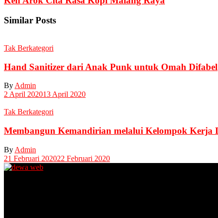
Ken Arok Cita Rasa Kopi Malang Raya
Similar Posts
Tak Berkategori
Hand Sanitizer dari Anak Punk untuk Omah Difabel
By
Admin
2 April 2020
13 April 2020
Tak Berkategori
Membangun Kemandirian melalui Kelompok Kerja D
By
Admin
21 Februari 2020
22 Februari 2020
Unit Layanan Disabilitas (ULD)
Kantor Camat Lawang, Jl. Thamrin 2, Lawang Kabupaten Malang.
Share Office Lingkar Sosial
Lantai 5 Gedung MCC, Jl A Yani 53, Blimbing, Kota Malang.