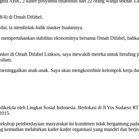
ngtua ABK, 2 kader posyandu disabilitas dan 22 orang warga sekitar. L
18/4) di Omah Difabel.
ur, ia membolak-balik masker buatannya.
 mempertahankan stabilitas ekonominya bersama Omah Difabel, bahkan 
sker di Omah Difabel Linksos, saya mewakili mereka untuk breafing 
silam.
h meninggalkan anak-anak. Saya akan mengkoordinir kelompok kerja d
kelola oleh Lingkar Sosial Indonesia. Berlokasi di Jl Yos Sudarso 
 2015.
orkshop pemberdayaan masyarakat ini komitmen tidak bergantung pada b
ang kemudian melahirkan kader-kader organisasi yang mandiri dan berji