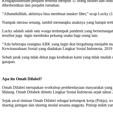
Ketigapuluhenam penjahit tersebut meliputi 11 orang difabel dan ora
diberhentikan dan penjahit rumahan.
“Alhamdullilah, akhirnya bisa membuat masker filter,” ucap Lucky (
Nampak merasa senang, sambil memangku anaknya yang hampir tertid
Lucky adalah salah satu warga terdampak pandemi yang bersemangat
tersebut juga ingin membuka peluang usaha bagi orang lain.
“Ada beberapa orangtua ABK yang ingin ikut bergabung menjahit ma
Kewirausahaan Sosial yang diadakan Lingkar Sosial Indonesia, 2019 
Sebab jarak yang tidak dekat juga kesibukan kami yang tidak muda
garapan.
Apa itu Omah Difabel?
Omah Difabel merupakan workshop pemberdayaan masyarakat yang di
Malang. Omah Difabek dirintis Lingkar Sosial Indonesia sejak tahun
Sejak awal rintisan Omah Difabel sebagai kelompok kerja (Pokja), w
sharing jaringan dan sharing modal sesama anggota. Prinsip inilah y