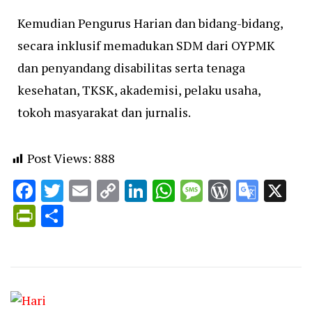
Kemudian Pengurus Harian dan bidang-bidang,
secara inklusif memadukan SDM dari OYPMK
dan penyandang disabilitas serta tenaga
kesehatan, TKSK, akademisi, pelaku usaha,
tokoh masyarakat dan jurnalis.
Post Views:
888
Facebook
Twitter
Email
Copy
LinkedIn
WhatsApp
Message
WordPr
Goog
X
Link
Trans
PrintFriendly
Share