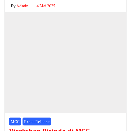
By
Admin
4 Mei 2025
MCC
Press Release
Workshop Bisindo di MCC