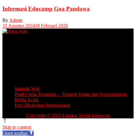
Informasi Educamp Goa Pandawa
By
Admin
31 Agustus 2024
28 Februari 2026
Unit Layanan Disabilitas (ULD)
Kantor Camat Lawang, Jl. Thamrin 2, Lawang Kabupaten Malang.
Share Office Lingkar Sosial
Lantai 5 Gedung MCC, Jl A Yani 53, Blimbing, Kota Malang.
Email: info.lingkarsosial@gmail.com
WA Official: 085764639993
Statistik Web
Draft Cerita Kegiatan— Tentang Kamu dan Komunitasmu
Berita Acara
Hari Disabilitas Internasional
Copyright © 2025 Lingkar Sosial Indonesia
Skip to content
Open toolbar