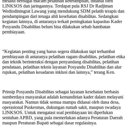
melalui berbagai macam pelatihan keterampilan, didanai oleh
LINKSOS dan jaringannya. Terdapat pula RSJ Dr Radjiman
Wediodiningrat Lawang yang mendukung SDM pelatih terapis dan
pendampingan dari tenaga ahli kesehatan disabilitas. Sedangkan
kegiatan lainnya, di antaranya terkait peningkatan kapasitas Kader
Posyandu Disabilitas belum bisa dilakukan sebab hambatan
pembiayaan.
“Kegiatan penting yang harus segera dilakukan tapi terhambat
pembiayaan di antaranya pelatihan ragam disabilitas, pelatihan etika
dan teknik berinteraksi dengan penyandang disabilitas, pelatihan
pendataan, pelatihan teknis layanan Posyandu Disabilitas dan alur
rujukan, pelatihan kesadaran inklusi dan lainnya,” terang Ken.
Prinsip Posyandu Disabilitas sebagai layanan kesehatan berbasis
sumberdaya masyarakat adalah kemandirian kader dalam melayani
masyarakat. Namun tidak semua mampu didanai oleh dana desa,
operasional Puskesmas, dukungan rumah sakit, maupun swadaya
LINKSOS. Untuk mengatasi soal pembiayaan ini diperlukan
sentuhan APBD, yang pula memerlukan adanya Peraturan Daerah
maupun Peraturan Bupati sebagai dasar regulasinya.