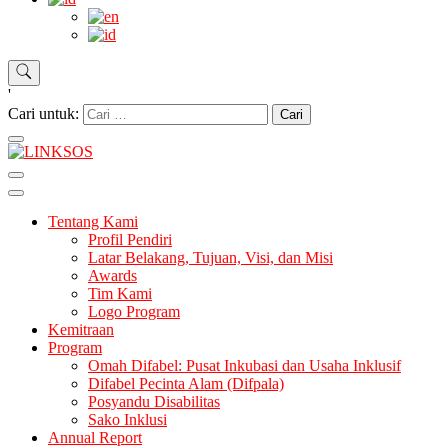
'
Cari untuk:
LINKSOS
Tentang Kami
Profil Pendiri
Latar Belakang, Tujuan, Visi, dan Misi
Awards
Tim Kami
Logo Program
Kemitraan
Program
Omah Difabel: Pusat Inkubasi dan Usaha Inklusif
Difabel Pecinta Alam (Difpala)
Posyandu Disabilitas
Sako Inklusi
Annual Report