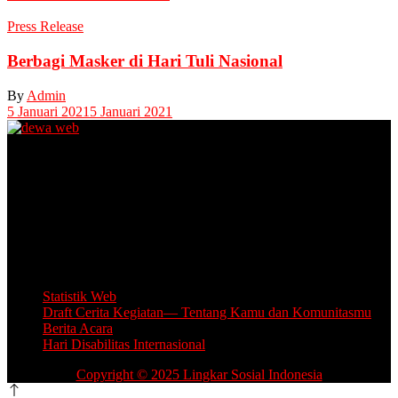
Press Release
Berbagi Masker di Hari Tuli Nasional
By
Admin
5 Januari 2021
5 Januari 2021
Unit Layanan Disabilitas (ULD)
Kantor Camat Lawang, Jl. Thamrin 2, Lawang Kabupaten Malang.
Share Office Lingkar Sosial
Lantai 5 Gedung MCC, Jl A Yani 53, Blimbing, Kota Malang.
Email: info.lingkarsosial@gmail.com
WA Official: 085764639993
Statistik Web
Draft Cerita Kegiatan— Tentang Kamu dan Komunitasmu
Berita Acara
Hari Disabilitas Internasional
Copyright © 2025 Lingkar Sosial Indonesia