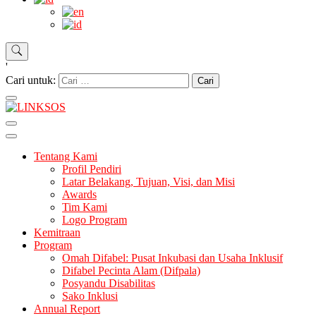
'
Cari untuk:
LINKSOS
Tentang Kami
Profil Pendiri
Latar Belakang, Tujuan, Visi, dan Misi
Awards
Tim Kami
Logo Program
Kemitraan
Program
Omah Difabel: Pusat Inkubasi dan Usaha Inklusif
Difabel Pecinta Alam (Difpala)
Posyandu Disabilitas
Sako Inklusi
Annual Report