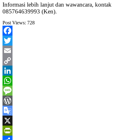
Informasi lebih lanjut dan wawancara, kontak
085764639993 (Ken).
Post Views:
728
Facebook
Twitter
Email
Copy
Link
LinkedIn
WhatsApp
Message
WordPress
Google
Translate
X