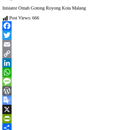
Inisiator Omah Gotong Royong Kota Malang
Post Views:
666
Facebook
Twitter
Email
Copy
Link
LinkedIn
WhatsApp
Message
WordPress
Google
Translate
X
PrintFriendly