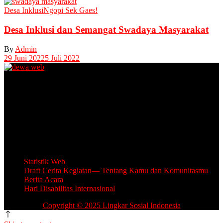
Desa Inklusi
Ngopi Sek Gaes!
Desa Inklusi dan Semangat Swadaya Masyarakat
By
Admin
29 Juni 2022
5 Juli 2022
Unit Layanan Disabilitas (ULD)
Kantor Camat Lawang, Jl. Thamrin 2, Lawang Kabupaten Malang.
Share Office Lingkar Sosial
Lantai 5 Gedung MCC, Jl A Yani 53, Blimbing, Kota Malang.
Email: info.lingkarsosial@gmail.com
WA Official: 085764639993
Statistik Web
Draft Cerita Kegiatan— Tentang Kamu dan Komunitasmu
Berita Acara
Hari Disabilitas Internasional
Copyright © 2025 Lingkar Sosial Indonesia