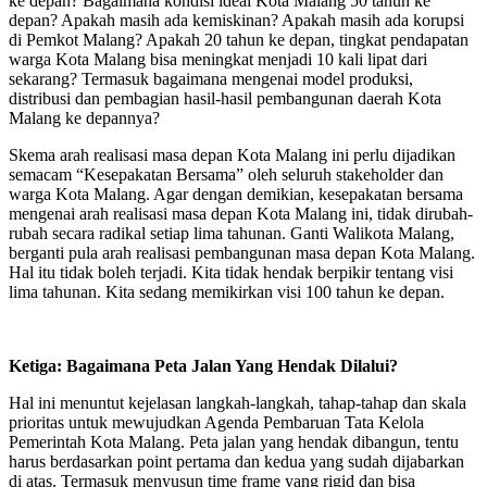
ke depan? Bagaimana kondisi ideal Kota Malang 50 tahun ke
depan? Apakah masih ada kemiskinan? Apakah masih ada korupsi
di Pemkot Malang? Apakah 20 tahun ke depan, tingkat pendapatan
warga Kota Malang bisa meningkat menjadi 10 kali lipat dari
sekarang? Termasuk bagaimana mengenai model produksi,
distribusi dan pembagian hasil-hasil pembangunan daerah Kota
Malang ke depannya?
Skema arah realisasi masa depan Kota Malang ini perlu dijadikan
semacam “Kesepakatan Bersama” oleh seluruh stakeholder dan
warga Kota Malang. Agar dengan demikian, kesepakatan bersama
mengenai arah realisasi masa depan Kota Malang ini, tidak dirubah-
rubah secara radikal setiap lima tahunan. Ganti Walikota Malang,
berganti pula arah realisasi pembangunan masa depan Kota Malang.
Hal itu tidak boleh terjadi. Kita tidak hendak berpikir tentang visi
lima tahunan. Kita sedang memikirkan visi 100 tahun ke depan.
Ketiga: Bagaimana Peta Jalan Yang Hendak Dilalui?
Hal ini menuntut kejelasan langkah-langkah, tahap-tahap dan skala
prioritas untuk mewujudkan Agenda Pembaruan Tata Kelola
Pemerintah Kota Malang. Peta jalan yang hendak dibangun, tentu
harus berdasarkan point pertama dan kedua yang sudah dijabarkan
di atas. Termasuk menyusun time frame yang rigid dan bisa