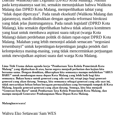
Daerah/ Walikota) dan Legislatif (DPRD Kota Malang). Namun
pada kenyataannya saat ini, semakin menunjukkan bahwa Walikota
Malang dan DPRD Kota Malang, memperlihatkan tabiat yang
“tidak dapat dipercaya”. Pada ranah eksekutif (Walikota Malang dan
jajarannya), masih disibukkan dengan agenda reformasi birokrasi
yang tidak jelas jluntrungannya. Pada ranah legislatif (DPRD Kota
Malang), kita semakin diperlihatkan bahwa tidak adanya komitmen
yang kuat untuk membawa aspirasi suara rakyat (warga Kota
Malang) dalam perdebatan politik di dalam rapat-rapat DPRD Kota
Malang. Malahan yang lebih menonjol adalah semacam “negosiasi
tersembunyi” untuk kepentingan-kepentingan jangka pendek dari
kelompoknya masing-masing, yang tidak mencerminkan perjuangan
untuk mewujudkan aspirasi suara dari warga Kota Malang.
Lima Titik Utama dalam agenda kerja “Pembaruan Tata Kelola Pemerintah Kota
Malang” yang dijabarkan di atas, harus segera menjadi perhatian dan kajian kita
bersama-sama. Dengan demikian, diharapkan kita semuanya mampu melahirkan “ARUS
BARU” untuk membangun masa depan Kota Malang yang lebih baik bagi kita
semuanya. Bukan hanya untuk generasi yang ada saat ini, tetapi juga bagi generasi-
generasi yang akan datang. Semoga, kita semuanya sebagai generasi yang ada saat ini,
tidak mewariskan beban-beban beragam permasalahan yang bertumpuk-tumpuk di Kota
Malang, kepada generasi-generasi yang akan datang. Semoga, kita bisa menjadi
“Generasi Arus Baru” untuk Pembaruan Tata Kelola Pemerintah Kota Malang, dan
mampu menjadi Generator Pembangunan Masa Depan Kota Malang.
Malangkucecwara!
Wahyu Eko Setiawan/ Sam WES