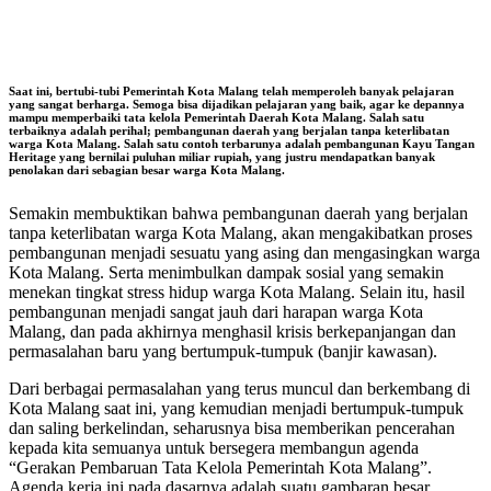
Saat ini, bertubi-tubi Pemerintah Kota Malang telah memperoleh banyak pelajaran
yang sangat berharga. Semoga bisa dijadikan pelajaran yang baik, agar ke depannya
mampu memperbaiki tata kelola Pemerintah Daerah Kota Malang. Salah satu
terbaiknya adalah perihal; pembangunan daerah yang berjalan tanpa keterlibatan
warga Kota Malang. Salah satu contoh terbarunya adalah pembangunan Kayu Tangan
Heritage yang bernilai puluhan miliar rupiah, yang justru mendapatkan banyak
penolakan dari sebagian besar warga Kota Malang.
Semakin membuktikan bahwa pembangunan daerah yang berjalan
tanpa keterlibatan warga Kota Malang, akan mengakibatkan proses
pembangunan menjadi sesuatu yang asing dan mengasingkan warga
Kota Malang. Serta menimbulkan dampak sosial yang semakin
menekan tingkat stress hidup warga Kota Malang. Selain itu, hasil
pembangunan menjadi sangat jauh dari harapan warga Kota
Malang, dan pada akhirnya menghasil krisis berkepanjangan dan
permasalahan baru yang bertumpuk-tumpuk (banjir kawasan).
Dari berbagai permasalahan yang terus muncul dan berkembang di
Kota Malang saat ini, yang kemudian menjadi bertumpuk-tumpuk
dan saling berkelindan, seharusnya bisa memberikan pencerahan
kepada kita semuanya untuk bersegera membangun agenda
“Gerakan Pembaruan Tata Kelola Pemerintah Kota Malang”.
Agenda kerja ini pada dasarnya adalah suatu gambaran besar