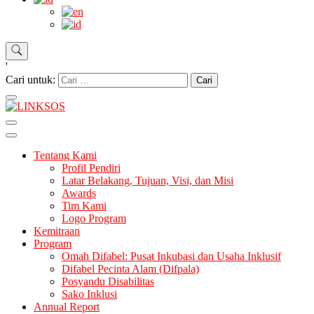
'
Cari untuk:
LINKSOS
Tentang Kami
Profil Pendiri
Latar Belakang, Tujuan, Visi, dan Misi
Awards
Tim Kami
Logo Program
Kemitraan
Program
Omah Difabel: Pusat Inkubasi dan Usaha Inklusif
Difabel Pecinta Alam (Difpala)
Posyandu Disabilitas
Sako Inklusi
Annual Report