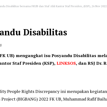
du Disabilitas bersama FKUB dan Staf Ahli Kantor Staf Presiden, (KSP), 26 Nov 2022 
andu Disabilitas
d
(FK UB) mengangkat isu Posyandu Disabilitas mela
ntor Staf Presiden (KSP),
LINKSOS
, dan RSJ Dr.
bility People Rights Discrepancy ini merupakan kegiat
hts Project (BIGBANG) 2022 FK UB, Muhammad Rafif Baihaq