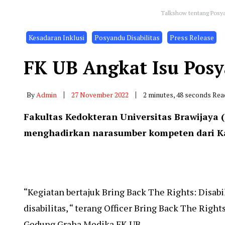
Talkshow tentang Posyan
Kesadaran Inklusi
Posyandu Disabilitas
Press Release
FK UB Angkat Isu Posy
By
Admin
27 November 2022
2 minutes, 48 seconds Rea
Fakultas Kedokteran Universitas Brawijaya 
menghadirkan narasumber kompeten dari Ka
“Kegiatan bertajuk Bring Back The Rights: Disa
disabilitas, “ terang Officer Bring Back The Rig
Gedung Graha Medika FK UB.