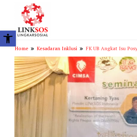
LINKSOS
Open toolbar
Home
Kesadaran Inklusi
FK UB Angkat Isu Posy