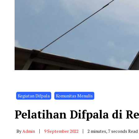
Kegiatan Difpala
Komunitas Menulis
Pelatihan Difpala di R
By
Admin
9 September 2022
2 minutes, 7 seconds Read