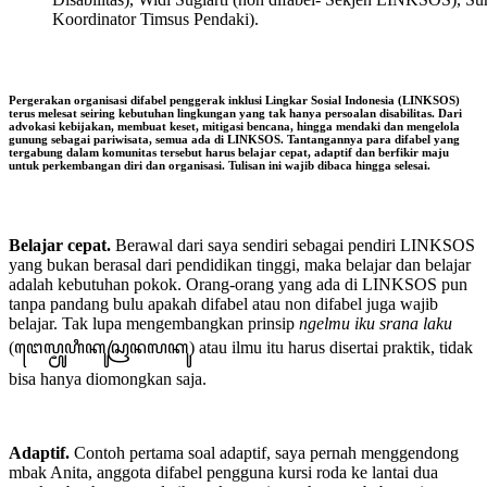
Koordinator Timsus Pendaki).
Pergerakan organisasi difabel penggerak inklusi Lingkar Sosial Indonesia (LINKSOS)
terus melesat seiring kebutuhan lingkungan yang tak hanya persoalan disabilitas. Dari
advokasi kebijakan, membuat keset, mitigasi bencana, hingga mendaki dan mengelola
gunung sebagai pariwisata, semua ada di LINKSOS. Tantangannya para difabel yang
tergabung dalam komunitas tersebut harus belajar cepat, adaptif dan berfikir maju
untuk perkembangan diri dan organisasi. Tulisan ini wajib dibaca hingga selesai.
Belajar cepat.
Berawal dari saya sendiri sebagai pendiri LINKSOS
yang bukan berasal dari pendidikan tinggi, maka belajar dan belajar
adalah kebutuhan pokok. Orang-orang yang ada di LINKSOS pun
tanpa pandang bulu apakah difabel atau non difabel juga wajib
belajar. Tak lupa mengembangkan prinsip
ngelmu iku srana laku
(ꦔꦺꦭ꧀ꦩꦸ​ꦲꦶꦏꦸ​ꦱꦿꦤ​ꦭꦏꦸ) atau ilmu itu harus disertai praktik, tidak
bisa hanya diomongkan saja.
Adaptif.
Contoh pertama soal adaptif, saya pernah menggendong
mbak Anita, anggota difabel pengguna kursi roda ke lantai dua