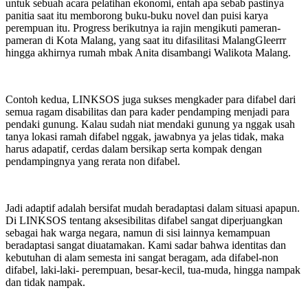
untuk sebuah acara pelatihan ekonomi, entah apa sebab pastinya
panitia saat itu memborong buku-buku novel dan puisi karya
perempuan itu. Progress berikutnya ia rajin mengikuti pameran-
pameran di Kota Malang, yang saat itu difasilitasi MalangGleerrr
hingga akhirnya rumah mbak Anita disambangi Walikota Malang.
Contoh kedua, LINKSOS juga sukses mengkader para difabel dari
semua ragam disabilitas dan para kader pendamping menjadi para
pendaki gunung. Kalau sudah niat mendaki gunung ya nggak usah
tanya lokasi ramah difabel nggak, jawabnya ya jelas tidak, maka
harus adapatif, cerdas dalam bersikap serta kompak dengan
pendampingnya yang rerata non difabel.
Jadi adaptif adalah bersifat mudah beradaptasi dalam situasi apapun.
Di LINKSOS tentang aksesibilitas difabel sangat diperjuangkan
sebagai hak warga negara, namun di sisi lainnya kemampuan
beradaptasi sangat diuatamakan. Kami sadar bahwa identitas dan
kebutuhan di alam semesta ini sangat beragam, ada difabel-non
difabel, laki-laki- perempuan, besar-kecil, tua-muda, hingga nampak
dan tidak nampak.