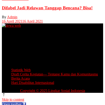
Difabel Jadi Relawan Tanggap Bencana? Bisa!
By
Admin
16 April 2021
16 April 2021
Unit Layanan Disabilitas (ULD)
Kantor Camat Lawang, Jl. Thamrin 2, Lawang Kabupaten Malang.
Share Office Lingkar Sosial
Lantai 5 Gedung MCC, Jl A Yani 53, Blimbing, Kota Malang.
Email: info.lingkarsosial@gmail.com
WA Official: 085764639993
Statistik Web
Draft Cerita Kegiatan— Tentang Kamu dan Komunitasmu
Berita Acara
Hari Disabilitas Internasional
Copyright © 2025 Lingkar Sosial Indonesia
Skip to content
Open toolbar