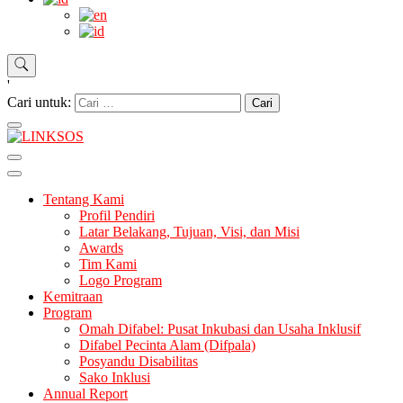
'
Cari untuk:
LINKSOS
Tentang Kami
Profil Pendiri
Latar Belakang, Tujuan, Visi, dan Misi
Awards
Tim Kami
Logo Program
Kemitraan
Program
Omah Difabel: Pusat Inkubasi dan Usaha Inklusif
Difabel Pecinta Alam (Difpala)
Posyandu Disabilitas
Sako Inklusi
Annual Report