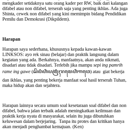
mengkader setidaknya satu orang kader per RW, baik dari kalangan
difabel atau non difabel, terserah saja yang penting ikhlas. Ada juga
Shinta, cewek non difabel yang kini memimpin bidang Pendidikan
Pemilu dan Demokrasi (Dikpildem).
Harapan
Harapan saya sederhana, khususnya kepada kawan-kawan
LINKSOS: ayo rek sinau (belajar) dan praktik langsung dalam
kegiatan yang ada. Berkahnya, manfaatnya, akan anda nikmati,
disadari atau tidak disadari. Terlebih jika mampu
sepi ing pamrih
rame ing gawe
(ꦱꦼꦥꦶ​ꦲꦶꦁ​​ꦥꦩꦿꦶꦃ​ꦫꦩꦺ​ꦲꦶꦁ​​ꦒꦮꦺ) atau giat bekerja
dan ikhlas, yang penting bekerja manfaat soal hasil terserah Tuhan,
maka hidup akan dan sejahtera.
Harapan lainnya secara umum soal kesetaraan soal difabel dan non
difabel, bahwa jalan terbaik adalah meningkatkan keilmuan dan
praktik kerja nyata di masyarakat, selain itu juga dibutuhkan
keluwesan dalam berjejaring. Tanpa itu protes dan kritikan hanya
akan menjadi penghambat kemajuan. (Ken)