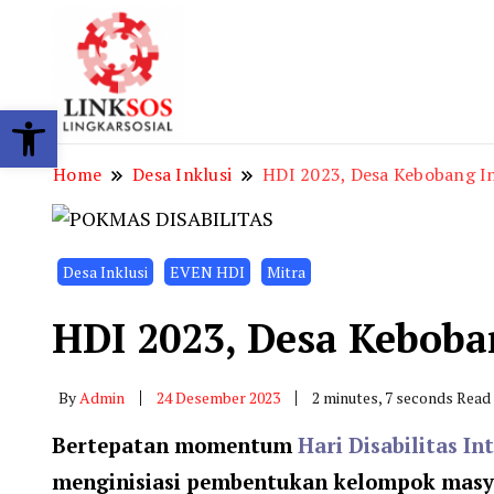
LINKSOS
Open toolbar
Home
Desa Inklusi
HDI 2023, Desa Kebobang In
Desa Inklusi
EVEN HDI
Mitra
HDI 2023, Desa Keboba
By
Admin
24 Desember 2023
2 minutes, 7 seconds Read
Bertepatan momentum
Hari Disabilitas In
menginisiasi pembentukan kelompok masya