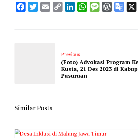
Facebook
Twitter
Email
Copy
LinkedIn
WhatsApp
Message
WordP
Go
Link
Tra
Previous
(Foto) Advokasi Program Ke
Kusta, 21 Des 2023 di Kabu
Pasuruan
Similar Posts