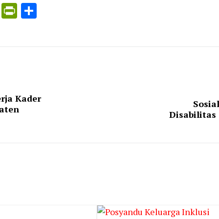
ress
ogle
X
PrintFriendly
Share
nslate
rja Kader
Sosia
paten
Disabilita