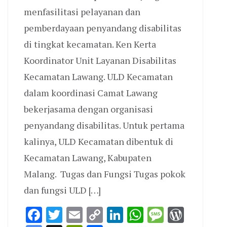
menfasilitasi pelayanan dan
pemberdayaan penyandang disabilitas
di tingkat kecamatan. Ken Kerta
Koordinator Unit Layanan Disabilitas
Kecamatan Lawang. ULD Kecamatan
dalam koordinasi Camat Lawang
bekerjasama dengan organisasi
penyandang disabilitas. Untuk pertama
kalinya, ULD Kecamatan dibentuk di
Kecamatan Lawang, Kabupaten
Malang. Tugas dan Fungsi Tugas pokok
dan fungsi ULD […]
p
e
Press
Facebook
Twitter
Email
Copy
LinkedIn
WhatsApp
Message
WordP