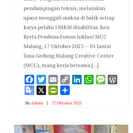
pendampingan teknis, melainkan
upaya menggali makna di balik setiap
karya pelaku UMKM disabilitas. Ken
Kerta Pembina Forum Inklusi MCC
Malang, 17 Oktober 2025 — Di lantai
lima Gedung Malang Creative Center
(MCC), ruang kerja bersama […]
Facebook
Twitter
Email
Copy
LinkedIn
WhatsAp
Messa
Wor
Link
Google
X
PrintFriendly
Share
Translate
By
Admin
17 Oktober 2025