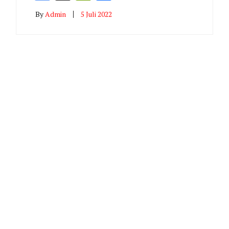
Translate
By
Admin
5 Juli 2022