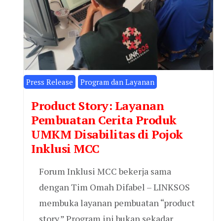
Press Release
Program dan Layanan
Product Story: Layanan
Pembuatan Cerita Produk
UMKM Disabilitas di Pojok
Inklusi MCC
Forum Inklusi MCC bekerja sama
dengan Tim Omah Difabel – LINKSOS
membuka layanan pembuatan “product
story.” Program ini bukan sekadar