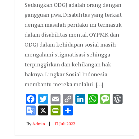
Sedangkan ODGJ adalah orang dengan
gangguan jiwa. Disabilitas yang terkait
dengan masalah perilaku ini termasuk
dalam disabilitas mental. OYPMK dan
ODGJ dalam kehidupan sosial masih
mengalami stigmatisasi sehingga
terpinggirkan dan kehilangan hak-
haknya. Lingkar Sosial Indonesia
membantu mereka melalui: […]
Facebook
Twitter
Email
Copy
LinkedIn
WhatsAp
Messa
Wor
Link
Google
X
PrintFriendly
Share
Translate
By
Admin
17 Juli 2022