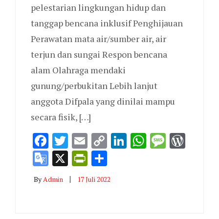
pelestarian lingkungan hidup dan
tanggap bencana inklusif Penghijauan
Perawatan mata air/sumber air, air
terjun dan sungai Respon bencana
alam Olahraga mendaki
gunung/perbukitan Lebih lanjut
anggota Difpala yang dinilai mampu
secara fisik, […]
Facebook
Twitter
Email
Copy
LinkedIn
WhatsAp
Messag
Word
p
ge
dPress
Link
Google
X
PrintFriendly
Share
Translate
By
Admin
17 Juli 2022