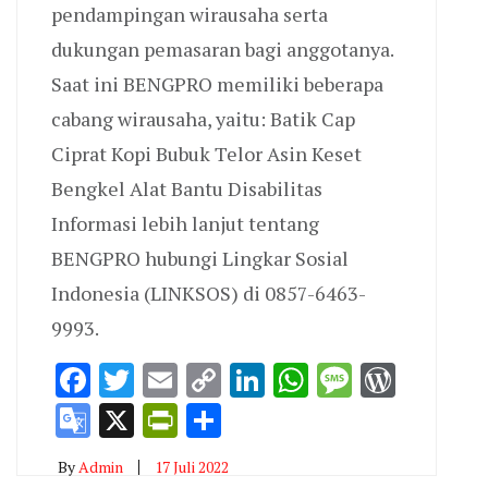
pendampingan wirausaha serta
dukungan pemasaran bagi anggotanya.
Saat ini BENGPRO memiliki beberapa
cabang wirausaha, yaitu: Batik Cap
Ciprat Kopi Bubuk Telor Asin Keset
Bengkel Alat Bantu Disabilitas
Informasi lebih lanjut tentang
BENGPRO hubungi Lingkar Sosial
Indonesia (LINKSOS) di 0857-6463-
p
e
Press
9993.
Facebook
Twitter
Email
Copy
LinkedIn
WhatsApp
Message
WordP
Link
Google
X
PrintFriendly
Share
Translate
By
Admin
17 Juli 2022