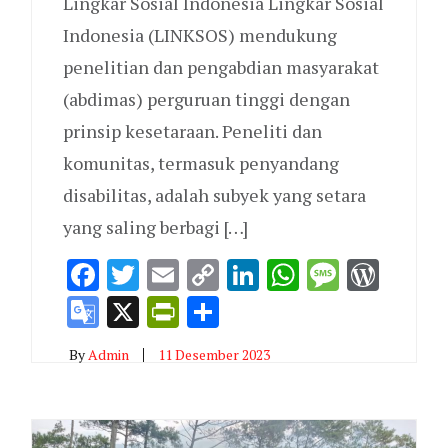
Lingkar Sosial Indonesia Lingkar Sosial
Indonesia (LINKSOS) mendukung
penelitian dan pengabdian masyarakat
(abdimas) perguruan tinggi dengan
prinsip kesetaraan. Peneliti dan
komunitas, termasuk penyandang
disabilitas, adalah subyek yang setara
yang saling berbagi […]
p
ge
dPress
Facebook
Twitter
Email
Copy
LinkedIn
WhatsAp
Messag
Word
Link
Google
X
PrintFriendly
Share
Translate
By
Admin
11 Desember 2023