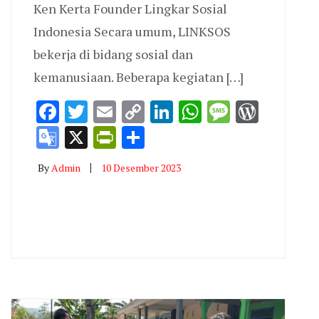
Ken Kerta Founder Lingkar Sosial
Indonesia Secara umum, LINKSOS
bekerja di bidang sosial dan
kemanusiaan. Beberapa kegiatan […]
Facebook
Twitter
Email
Copy
LinkedIn
WhatsApp
Message
WordP
Link
Google
X
PrintFriendly
Share
Translate
By
Admin
10 Desember 2023
p
e
Press