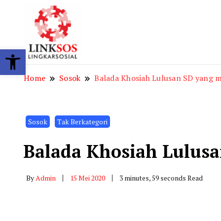
LINKSOS
Open toolbar
Home
Sosok
Balada Khosiah Lulusan SD yang m
Sosok
Tak Berkategori
Balada Khosiah Lulusa
By
Admin
15 Mei 2020
3 minutes, 59 seconds Read