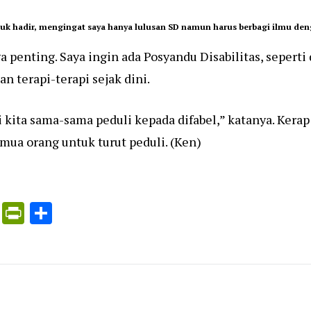
uk hadir, mengingat saya hanya lulusan SD namun harus berbagi ilmu deng
 penting. Saya ingin ada Posyandu Disabilitas, seperti
 terapi-terapi sejak dini.
kita sama-sama peduli kepada difabel,” katanya. Kerap 
ua orang untuk turut peduli. (Ken)
ress
ogle
X
PrintFriendly
Share
nslate