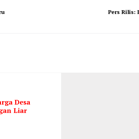
ru
Pers Rilis
arga Desa
gan Liar