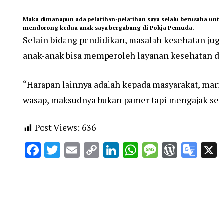
Maka dimanapun ada pelatihan-pelatihan saya selalu berusaha unt
mendorong kedua anak saya bergabung di Pokja Pemuda.
Selain bidang pendidikan, masalah kesehatan juga
anak-anak bisa memperoleh layanan kesehatan dan
“Harapan lainnya adalah kepada masyarakat, mari 
wasap, maksudnya bukan pamer tapi mengajak sem
Post Views:
636
Facebook
Twitter
Email
Copy
LinkedIn
WhatsApp
Message
WordP
Go
Link
Tra